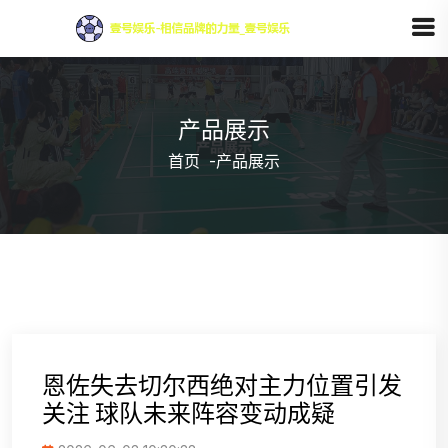
产品展示
首页
-
产品展示
恩佐失去切尔西绝对主力位置引发
关注 球队未来阵容变动成疑