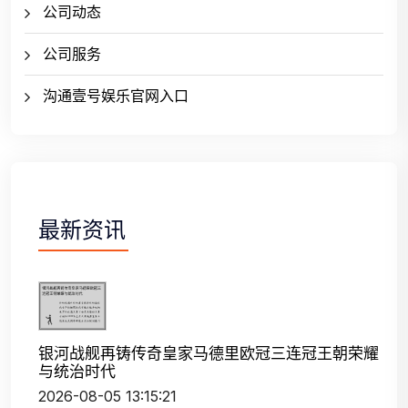
公司动态
公司服务
沟通壹号娱乐官网入口
最新资讯
银河战舰再铸传奇皇家马德里欧冠三连冠王朝荣耀
与统治时代
2026-08-05 13:15:21