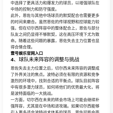
中选择了更具活力和爆发力的球员，以增强球队在
中场的控制力和防守强度。
此外，恩佐与其他中场球员的默契配合也需要更多
的时间来磨合。虽然恩佐的传球视野和控球能力较
强，但在切尔西阵容中的整体配合上，恩佐与部分
队友之间仍显得不够默契，这在高压环境下尤为致
命。随着这些问题的暴露，恩佐失去主力位置也显
得合情合理。
壹号娱乐官网入口
4、球队未来阵容的调整与挑战
恩佐失去主力位置之后，切尔西未来阵容的调整成
了外界关注的焦点。波特必须在有限的资源和竞争
激烈的环境中，找到合适的平衡点。球队目前阵容
中有很多潜力球员，如何将他们的优势最大化，将
是波特面临的一大挑战。
一方面，切尔西在未来的转会市场上可能会继续补
强阵容，尤其是在中场和进攻端。如果切尔西能够
引入更多适合波特战术体系的球员，恩佐可能会面