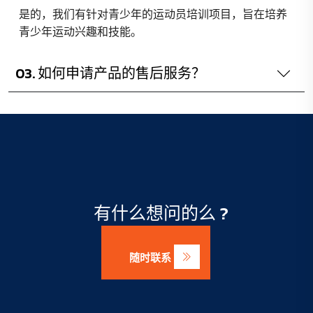
是的，我们有针对青少年的运动员培训项目，旨在培养
青少年运动兴趣和技能。
03. 如何申请产品的售后服务？
有什么想问的么 ?
随时联系