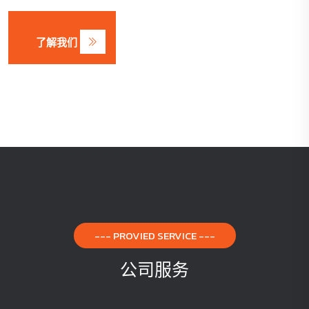
了解我们
--- PROVIED SERVICE ---
公司服务