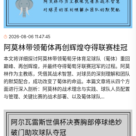
2026-08-06 11:47:45
阿莫林带领葡体再创辉煌夺得联赛桂冠
本文将详细探讨阿莫林带领葡萄牙体育足球队（葡体）重回
巅峰、再创辉煌，并最终夺得葡萄牙联赛冠军的过程。阿莫
林作为主教练，凭借其战术智慧、对球员的深刻理解和团队
的默契配合，成功改变了葡体的命运。本篇文章将从四个方
面进行深入剖析：阿莫林的战术理念与实践、球队人员配置
与管理、关键比赛的战术部署、以及葡体球队...