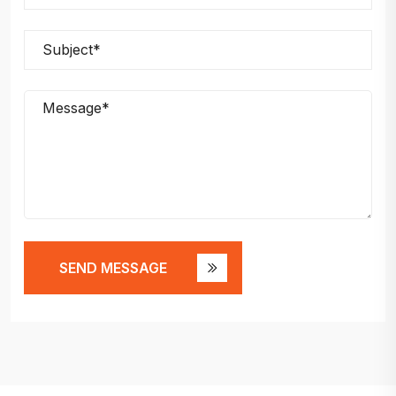
SEND MESSAGE