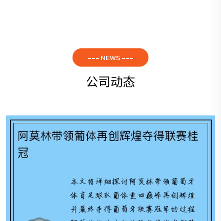
--- NEWS ---
公司动态