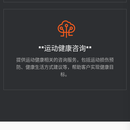
**运动健康咨询**
提供运动健康相关的咨询服务，包括运动损伤预
防、健康生活方式建议等，帮助客户实现健康目
标。