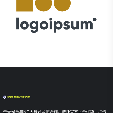
壹号娱乐与NG大舞台紧密合作，依托官方平台优势，打造