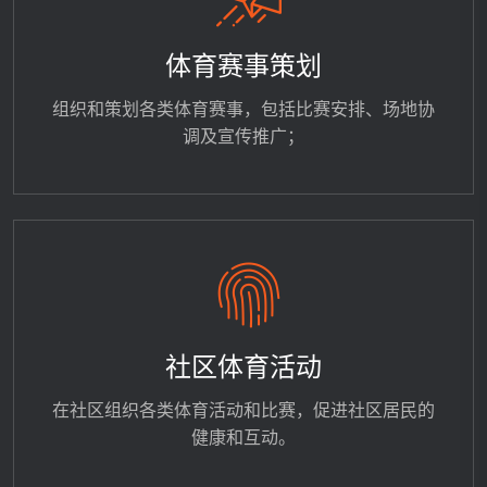
体育赛事策划
组织和策划各类体育赛事，包括比赛安排、场地协
调及宣传推广；
社区体育活动
在社区组织各类体育活动和比赛，促进社区居民的
健康和互动。