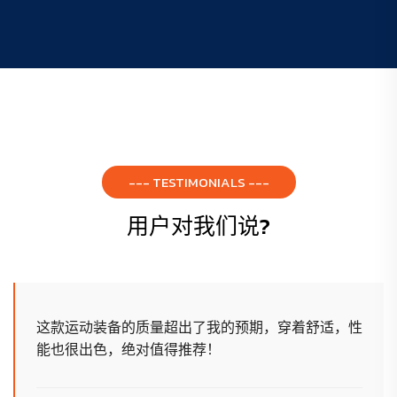
--- TESTIMONIALS ---
用户对我们说?
这款运动装备的质量超出了我的预期，穿着舒适，性
能也很出色，绝对值得推荐！