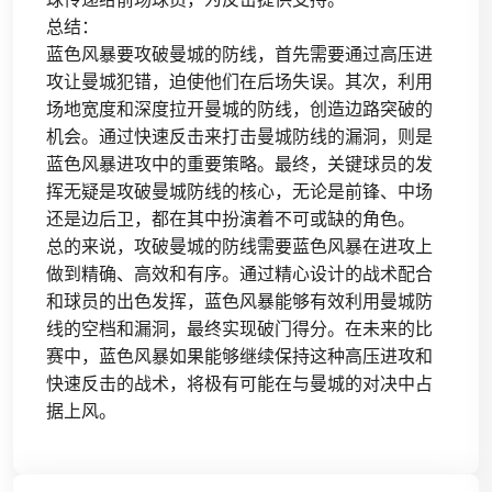
总结：
蓝色风暴要攻破曼城的防线，首先需要通过高压进
攻让曼城犯错，迫使他们在后场失误。其次，利用
场地宽度和深度拉开曼城的防线，创造边路突破的
机会。通过快速反击来打击曼城防线的漏洞，则是
蓝色风暴进攻中的重要策略。最终，关键球员的发
挥无疑是攻破曼城防线的核心，无论是前锋、中场
还是边后卫，都在其中扮演着不可或缺的角色。
总的来说，攻破曼城的防线需要蓝色风暴在进攻上
做到精确、高效和有序。通过精心设计的战术配合
和球员的出色发挥，蓝色风暴能够有效利用曼城防
线的空档和漏洞，最终实现破门得分。在未来的比
赛中，蓝色风暴如果能够继续保持这种高压进攻和
快速反击的战术，将极有可能在与曼城的对决中占
据上风。