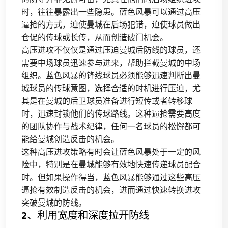
时，往往暴露出一些隐患。蓝色风暴可以通过高压
逼抢的方式，迫使曼城在后场犯错，迫使球员做出
仓促的传球或长传，从而创造破门机会。
高压进攻不仅仅是通过压迫曼城后防线的球员，还
需要中场球员迅速参与进来，帮助拦截曼城的中场
组织。蓝色风暴的锋线球员必须能够迅速判断出曼
城球员的传球意图，选择合适的时机进行压迫，尤
其是在曼城的后卫球员准备进行短传或者转移球
时，迅速封锁他们的传球路线。这种逼抢需要高度
的团队协作与战术纪律，任何一名球员的松懈都可
能给曼城创造反击的机会。
这种高压进攻策略有时会让蓝色风暴处于一定的风
险中，特别是在曼城能够有效地快速传递球员配合
时。但如果操作得当，蓝色风暴能够通过这些高压
逼抢有效制造反击的机会，进而通过快速转换进攻
突破曼城的防线。
2、利用宽度和深度拉开防线