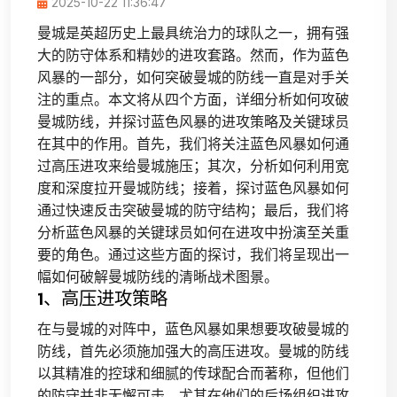
2025-10-22 11:36:47
曼城是英超历史上最具统治力的球队之一，拥有强
大的防守体系和精妙的进攻套路。然而，作为蓝色
风暴的一部分，如何突破曼城的防线一直是对手关
注的重点。本文将从四个方面，详细分析如何攻破
曼城防线，并探讨蓝色风暴的进攻策略及关键球员
在其中的作用。首先，我们将关注蓝色风暴如何通
过高压进攻来给曼城施压；其次，分析如何利用宽
度和深度拉开曼城防线；接着，探讨蓝色风暴如何
通过快速反击突破曼城的防守结构；最后，我们将
分析蓝色风暴的关键球员如何在进攻中扮演至关重
要的角色。通过这些方面的探讨，我们将呈现出一
幅如何破解曼城防线的清晰战术图景。
1、高压进攻策略
在与曼城的对阵中，蓝色风暴如果想要攻破曼城的
防线，首先必须施加强大的高压进攻。曼城的防线
以其精准的控球和细腻的传球配合而著称，但他们
的防守并非无懈可击，尤其在他们的后场组织进攻