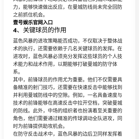
力，能够快速做出反应，在曼城防线尚未完全回防
之前抓住机会。
壹号娱乐官网入口
4、关键球员的作用
蓝色风暴的进攻策略能否成功，不仅取决于整体战
术的执行，还需要依赖于几名关键球员的发挥。在
进攻时，蓝色风暴必须充分发挥这些球员的个人技
术能力和战术作用，以期能够打破曼城的防守体
系。
其中，前锋球员的作用尤为重要。他们不仅需要具
备精准的射门技巧，还需要在快速反击中能够找到
并利用曼城防线中的空隙。例如，一名具备速度与
技术的前锋能够在高速反击中拉开空档，突破曼城
的防线。此外，中场的组织者也扮演着至关重要的
角色，他们需要通过精准的传球调动全队进攻，同
时为前锋提供助攻机会。
在防守反击战术中，蓝色风暴的边后卫同样发挥着