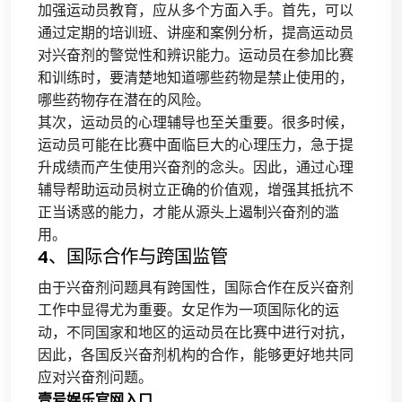
加强运动员教育，应从多个方面入手。首先，可以
通过定期的培训班、讲座和案例分析，提高运动员
对兴奋剂的警觉性和辨识能力。运动员在参加比赛
和训练时，要清楚地知道哪些药物是禁止使用的，
哪些药物存在潜在的风险。
其次，运动员的心理辅导也至关重要。很多时候，
运动员可能在比赛中面临巨大的心理压力，急于提
升成绩而产生使用兴奋剂的念头。因此，通过心理
辅导帮助运动员树立正确的价值观，增强其抵抗不
正当诱惑的能力，才能从源头上遏制兴奋剂的滥
用。
4、国际合作与跨国监管
由于兴奋剂问题具有跨国性，国际合作在反兴奋剂
工作中显得尤为重要。女足作为一项国际化的运
动，不同国家和地区的运动员在比赛中进行对抗，
因此，各国反兴奋剂机构的合作，能够更好地共同
应对兴奋剂问题。
壹号娱乐官网入口