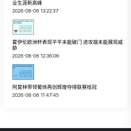
业生涯新高峰
2026-08-06 13:22:37
霍伊伦欧洲杯表现平平未能破门 进攻端未能展现威
胁
2026-08-06 12:36:06
阿莫林带领葡体再创辉煌夺得联赛桂冠
2026-08-06 11:47:45