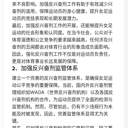
来不良影响。加强反兴奋剂工作有助于有效减少兴
奋剂的滥用，保障运动员的身心健康，提升女足运
动员的竞技表现和长期发展潜力。
最后，加强反兴奋剂工作的开展，还能够提升女足
运动的社会形象和认同度。在当今社会，公众对于
体育道德和公正竞争的要求越来越高，任何涉及兴
奋剂的丑闻都会对体育行业的形象造成负面影响。
因此，强化反兴奋剂工作不仅是对运动员负责任，
更是对体育事业长远发展的保障。
2、加强反兴奋剂监管体系
建立一个完善的反兴奋剂监管体系，是确保女足运
动公平竞争的重要保障。当前，国内外反兴奋剂管
理组织如WADA（世界反兴奋剂机构）以及各国反
兴奋剂机构的合作，为运动员提供了全面的检测与
监管机制。然而，尽管如此，仍有不少违规行为未
能及时被发现，因此，完善监管体系显得尤为关
键。
首先，应加强反兴奋剂检测的广度和深度。除了赛