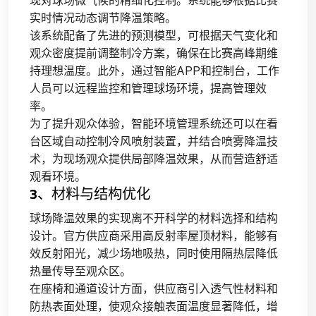
实时情况动态调节降温策略。
该系统配备了先进的预测模型，可根据天气变化和
观众密度提前调整制冷方案，确保在比赛高峰期维
持理想温度。此外，通过智能APP和控制台，工作
人员可以远程监控和管理球场环境，提高管理效
率。
为了提升观众体验，智能环境管理系统还可以在看
台区域自动控制冷风喷射装置，并结合喷雾降温技
术，为现场观众提供局部降温效果，从而营造舒适
观看环境。
3、材料与结构优化
球场降温效果的实现离不开科学的材料选择和结构
设计。官方供应商采用高反射率屋顶材料，能够有
效反射阳光，减少场地吸热，同时使用隔热层降低
热量传导至观众区。
在座椅和通道设计方面，供应商引入透气性材料和
防热表面处理，使观众接触表面温度显著降低，增