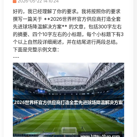
2026-05-22 14:10:24
好的，我已经理解了你的要求。我将按照你的要求
撰写一篇关于 **2026世界杯官方供应商打造全套
先进球场降温解决方案** 的文章，包括300字左右
的摘要、四个10字左右的小标题，每个小标题下有3
个以上自然段详细阐述，并在结尾进行两段总结。
下面是完整示例文章：
---