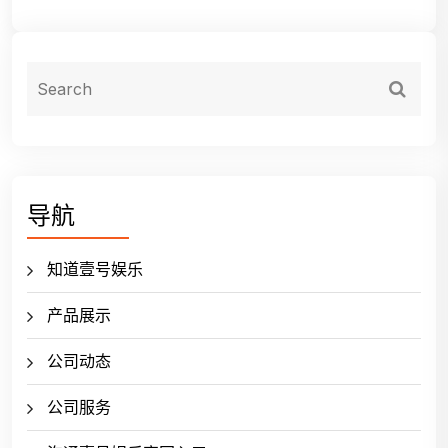
导航
知道壹号娱乐
产品展示
公司动态
公司服务