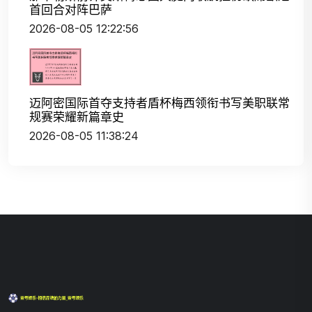
首回合对阵巴萨
2026-08-05 12:22:56
迈阿密国际首夺支持者盾杯梅西领衔书写美职联常
规赛荣耀新篇章史
2026-08-05 11:38:24