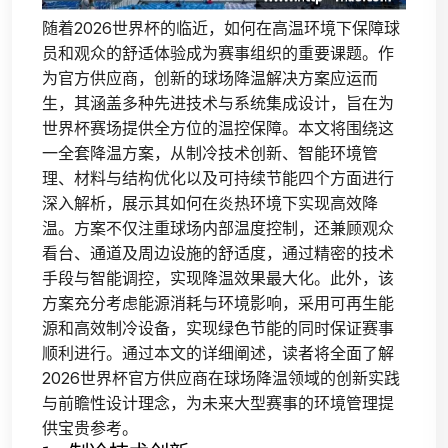
随着2026世界杯的临近，如何在高温环境下保障球
员和观众的舒适体验成为赛事组织的重要课题。作
为官方供应商，创新的球场降温解决方案应运而
生，其涵盖多种先进技术与系统集成设计，旨在为
世界杯赛场提供全方位的温控保障。本文将围绕这
一全套降温方案，从制冷技术创新、智能环境管
理、材料与结构优化以及可持续节能四个方面进行
深入解析，展示其如何在炎热环境下实现高效降
温。方案不仅注重球场内部温度控制，还兼顾观众
看台、通道及周边设施的舒适度，通过精密的技术
手段与智能调控，实现降温效果最大化。此外，该
方案充分考虑能源消耗与环境影响，采用可再生能
源和高效制冷设备，实现绿色节能的同时保证赛事
顺利进行。通过本文的详细阐述，读者将全面了解
2026世界杯官方供应商在球场降温领域的创新实践
与前瞻性设计理念，为未来大型赛事的环境管理提
供宝贵参考。