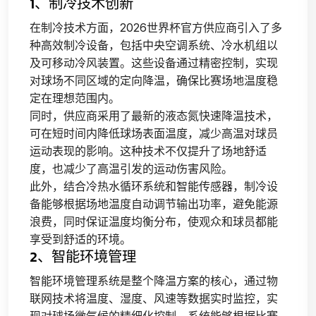
1、制冷技术创新
在制冷技术方面，2026世界杯官方供应商引入了多
种高效制冷设备，包括中央空调系统、冷水机组以
及可移动冷风装置。这些设备通过精密控制，实现
对球场不同区域的定向降温，确保比赛场地温度稳
定在理想范围内。
同时，供应商采用了最新的液态氮快速降温技术，
可在短时间内降低球场表面温度，减少高温对球员
运动表现的影响。这种技术不仅提升了场地舒适
度，也减少了高温引发的运动伤害风险。
此外，结合冷热水循环系统和智能传感器，制冷设
备能够根据场地温度自动调节输出功率，避免能源
浪费，同时保证温度均衡分布，使观众和球员都能
享受到舒适的环境。
2、智能环境管理
智能环境管理系统是整个降温方案的核心，通过物
联网技术将温度、湿度、风速等数据实时监控，实
现对球场微气候的精细化控制。系统能够根据比赛