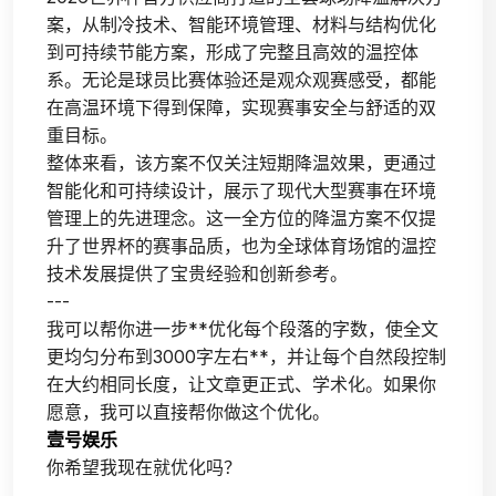
案，从制冷技术、智能环境管理、材料与结构优化
到可持续节能方案，形成了完整且高效的温控体
系。无论是球员比赛体验还是观众观赛感受，都能
在高温环境下得到保障，实现赛事安全与舒适的双
重目标。
整体来看，该方案不仅关注短期降温效果，更通过
智能化和可持续设计，展示了现代大型赛事在环境
管理上的先进理念。这一全方位的降温方案不仅提
升了世界杯的赛事品质，也为全球体育场馆的温控
技术发展提供了宝贵经验和创新参考。
---
我可以帮你进一步**优化每个段落的字数，使全文
更均匀分布到3000字左右**，并让每个自然段控制
在大约相同长度，让文章更正式、学术化。如果你
愿意，我可以直接帮你做这个优化。
壹号娱乐
你希望我现在就优化吗？