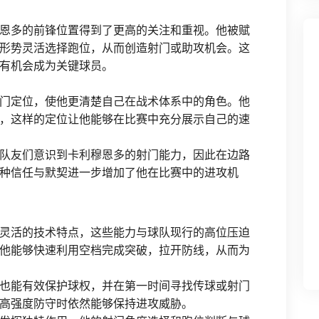
恩多的前锋位置得到了更高的关注和重视。他被赋
形势灵活选择跑位，从而创造射门或助攻机会。这
有机会成为关键球员。
门定位，使他更清楚自己在战术体系中的角色。他
，这样的定位让他能够在比赛中充分展示自己的速
队友们意识到卡利穆恩多的射门能力，因此在边路
种信任与默契进一步增加了他在比赛中的进攻机
灵活的技术特点，这些能力与球队现行的高位压迫
他能够快速利用空档完成突破，拉开防线，从而为
也能有效保护球权，并在第一时间寻找传球或射门
高强度防守时依然能够保持进攻威胁。