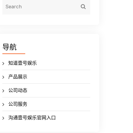
导航
知道壹号娱乐
产品展示
公司动态
公司服务
沟通壹号娱乐官网入口