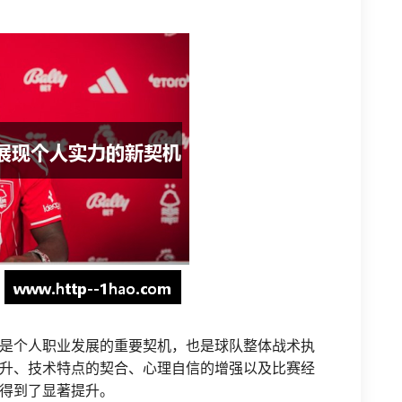
是个人职业发展的重要契机，也是球队整体战术执
升、技术特点的契合、心理自信的增强以及比赛经
得到了显著提升。