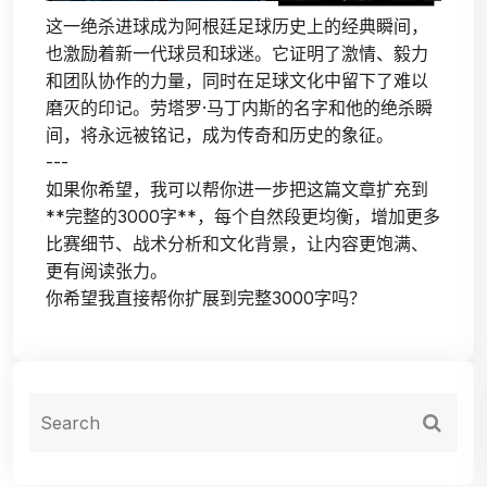
这一绝杀进球成为阿根廷足球历史上的经典瞬间，
也激励着新一代球员和球迷。它证明了激情、毅力
和团队协作的力量，同时在足球文化中留下了难以
磨灭的印记。劳塔罗·马丁内斯的名字和他的绝杀瞬
间，将永远被铭记，成为传奇和历史的象征。
---
如果你希望，我可以帮你进一步把这篇文章扩充到
**完整的3000字**，每个自然段更均衡，增加更多
比赛细节、战术分析和文化背景，让内容更饱满、
更有阅读张力。
你希望我直接帮你扩展到完整3000字吗？