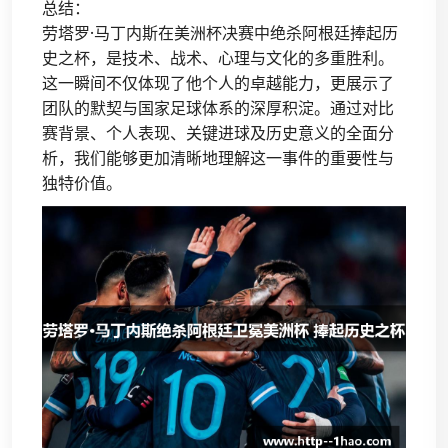
总结：
劳塔罗·马丁内斯在美洲杯决赛中绝杀阿根廷捧起历
史之杯，是技术、战术、心理与文化的多重胜利。
这一瞬间不仅体现了他个人的卓越能力，更展示了
团队的默契与国家足球体系的深厚积淀。通过对比
赛背景、个人表现、关键进球及历史意义的全面分
析，我们能够更加清晰地理解这一事件的重要性与
独特价值。