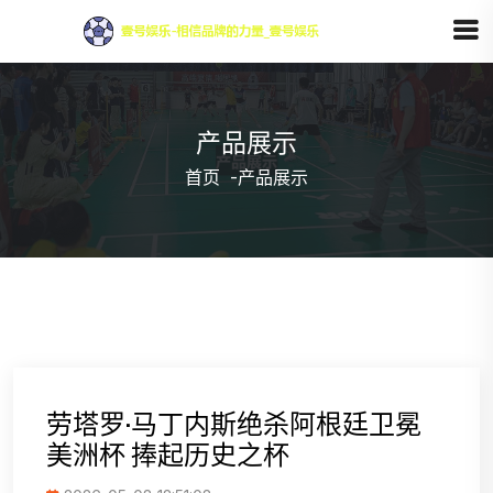
产品展示
首页
-
产品展示
劳塔罗·马丁内斯绝杀阿根廷卫冕
美洲杯 捧起历史之杯