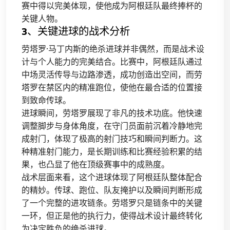
赛中得以完美体现，使他成为阿根廷队最终捧杯的
关键人物。
3、关键进球的战术分析
劳塔罗·马丁内斯的绝杀进球并非偶然，而是战术设
计与个人能力的完美结合。比赛中，阿根廷队通过
中场灵活传导与边路渗透，成功创造出空间，而劳
塔罗在禁区内的精准跑位，使他在最合适的位置接
到致命传球。
进球瞬间，劳塔罗展现了非凡的技术功底。他快速
调整脚步与身体角度，在守门员面前沉着冷静地完
成射门，体现了极高的射门技巧和瞬间判断力。这
种精准射门能力，是长期训练和比赛经验积累的结
果，也凸显了他在顶级赛事中的成熟度。
战术层面来看，这个进球体现了阿根廷队整体配合
的精妙。传球、跑位、队友掩护以及瞬间判断形成
了一个完整的进攻链条。劳塔罗只是链条中的关键
一环，但正是他的执行力，使得战术设计最终转化
为决定胜负的绝杀进球。