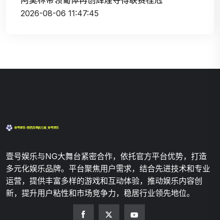
阿莫林带领葡体再创辉煌夺得联赛桂冠
2026-08-06 11:47:45
壹号娱乐与NG大舞台紧密合作，依托官方平台优势，打造
多元化娱乐品牌。平台聚焦用户需求，结合先进技术和专业
运营，提供丰富多样的游戏和互动体验，推动娱乐内容创
新，提升用户粘性和市场竞争力，稳居行业领先地位。