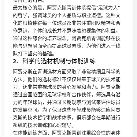
整自己的角色。
最为核心的是，阿贾克斯青训体系提倡“足球为人”
的哲学，强调球员的个人品质与职业道德。这种文
化的根植使得每一位球员都非常注重团队精神和合
作意识，个体的成长并不意味着忽视集体的利益。
通过这种综合的培养理念，阿贾克斯青训能够在技
能与思想层面全面提高球员素质，为他们进入一线
队打下坚实的基础。
2、科学的选材机制与体能训练
阿贾克斯在青训选材方面采取了非常精细且科学的
方法。他们的选材标准不仅仅是基于球员的技术能
力，还非常重视球员的身心发展和潜力。阿贾克斯
通过全国范围的足球学校和合作伙伴，筛选具有潜
力的年轻球员，并通过长期观察与测试来评估球员
的发展空间。为了保证这些年轻球员能够适应阿贾
克斯的技术哲学和战术体系，俱乐部会在早期进行
系统的技术训练和心理辅导。
在体能训练方面，阿贾克斯青训注重综合性的身体