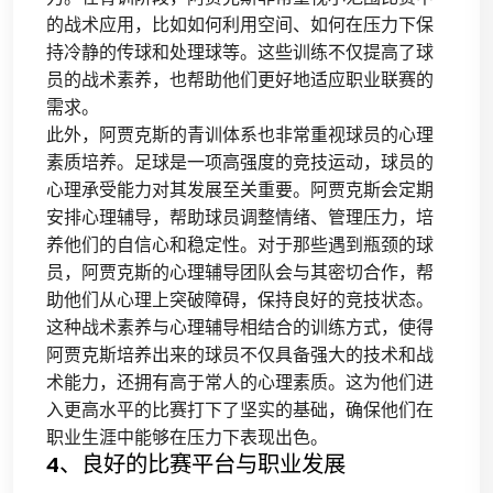
的战术应用，比如如何利用空间、如何在压力下保
持冷静的传球和处理球等。这些训练不仅提高了球
员的战术素养，也帮助他们更好地适应职业联赛的
需求。
此外，阿贾克斯的青训体系也非常重视球员的心理
素质培养。足球是一项高强度的竞技运动，球员的
心理承受能力对其发展至关重要。阿贾克斯会定期
安排心理辅导，帮助球员调整情绪、管理压力，培
养他们的自信心和稳定性。对于那些遇到瓶颈的球
员，阿贾克斯的心理辅导团队会与其密切合作，帮
助他们从心理上突破障碍，保持良好的竞技状态。
这种战术素养与心理辅导相结合的训练方式，使得
阿贾克斯培养出来的球员不仅具备强大的技术和战
术能力，还拥有高于常人的心理素质。这为他们进
入更高水平的比赛打下了坚实的基础，确保他们在
职业生涯中能够在压力下表现出色。
4、良好的比赛平台与职业发展