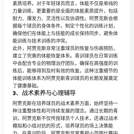
素质培养。对于年轻球员而言，体能不仅是单纯的
力量训练，更重要的是全面的体能素质提升，包括
耐力、爆发力、灵活性以及协调性。阿贾克斯会根
据每个球员的身体条件，制定个性化的训练计划，
确保他们在体能上与技能的成长保持同步，避免体
能训练与技术训练的冲突。
此外，阿贾克斯非常注重球员的恢复与伤病预防，
建立了完善的体能恢复体系。青训球员在日常训练
中会配合专业的物理治疗团队，确保在高强度的训
练后，能够得到及时有效的恢复。这种注重细节的
体能训练体系为阿贾克斯青训球员的长期发展奠定
了健康基础。
3、战术素养与心理辅导
阿贾克斯在培养球员的战术素养方面，始终坚持一
种注重整体性和可持续发展的理念。通过长期的青
训，阿贾克斯不仅传授球员个人技术，还通过战术
模拟和小组对抗的形式，培养球员的场上决策能
力。在青训阶段，阿贾克斯非常重视小范围比赛中