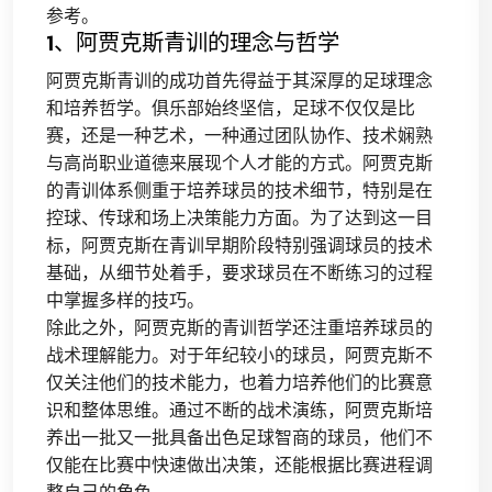
参考。
1、阿贾克斯青训的理念与哲学
阿贾克斯青训的成功首先得益于其深厚的足球理念
和培养哲学。俱乐部始终坚信，足球不仅仅是比
赛，还是一种艺术，一种通过团队协作、技术娴熟
与高尚职业道德来展现个人才能的方式。阿贾克斯
的青训体系侧重于培养球员的技术细节，特别是在
控球、传球和场上决策能力方面。为了达到这一目
标，阿贾克斯在青训早期阶段特别强调球员的技术
基础，从细节处着手，要求球员在不断练习的过程
中掌握多样的技巧。
除此之外，阿贾克斯的青训哲学还注重培养球员的
战术理解能力。对于年纪较小的球员，阿贾克斯不
仅关注他们的技术能力，也着力培养他们的比赛意
识和整体思维。通过不断的战术演练，阿贾克斯培
养出一批又一批具备出色足球智商的球员，他们不
仅能在比赛中快速做出决策，还能根据比赛进程调