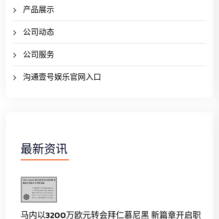
产品展示
公司动态
公司服务
沟通壹号娱乐官网入口
最新资讯
马内以3200万欧元转会拜仁慕尼黑 新篇章开启职