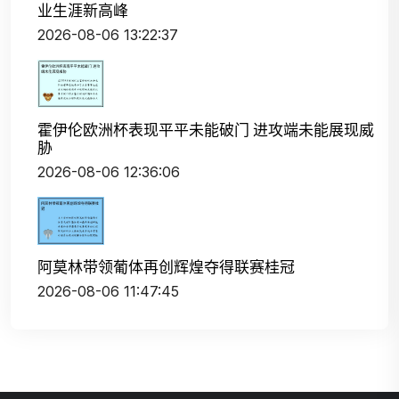
业生涯新高峰
2026-08-06 13:22:37
霍伊伦欧洲杯表现平平未能破门 进攻端未能展现威
胁
2026-08-06 12:36:06
阿莫林带领葡体再创辉煌夺得联赛桂冠
2026-08-06 11:47:45