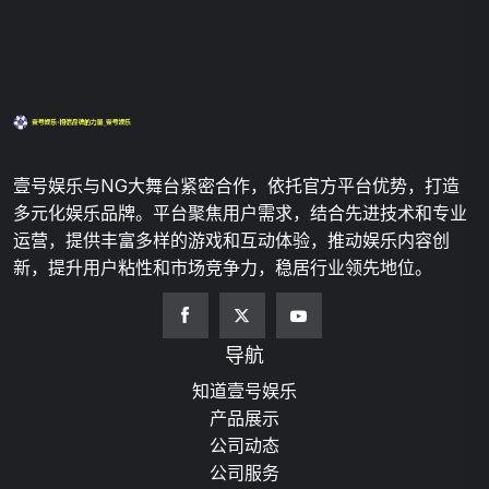
壹号娱乐与NG大舞台紧密合作，依托官方平台优势，打造
多元化娱乐品牌。平台聚焦用户需求，结合先进技术和专业
运营，提供丰富多样的游戏和互动体验，推动娱乐内容创
新，提升用户粘性和市场竞争力，稳居行业领先地位。
导航
知道壹号娱乐
产品展示
公司动态
公司服务