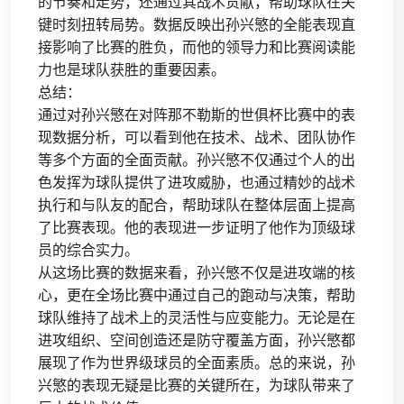
的节奏和走势，还通过其战术贡献，帮助球队在关
键时刻扭转局势。数据反映出孙兴慜的全能表现直
接影响了比赛的胜负，而他的领导力和比赛阅读能
力也是球队获胜的重要因素。
总结：
通过对孙兴慜在对阵那不勒斯的世俱杯比赛中的表
现数据分析，可以看到他在技术、战术、团队协作
等多个方面的全面贡献。孙兴慜不仅通过个人的出
色发挥为球队提供了进攻威胁，也通过精妙的战术
执行和与队友的配合，帮助球队在整体层面上提高
了比赛表现。他的表现进一步证明了他作为顶级球
员的综合实力。
从这场比赛的数据来看，孙兴慜不仅是进攻端的核
心，更在全场比赛中通过自己的跑动与决策，帮助
球队维持了战术上的灵活性与应变能力。无论是在
进攻组织、空间创造还是防守覆盖方面，孙兴慜都
展现了作为世界级球员的全面素质。总的来说，孙
兴慜的表现无疑是比赛的关键所在，为球队带来了