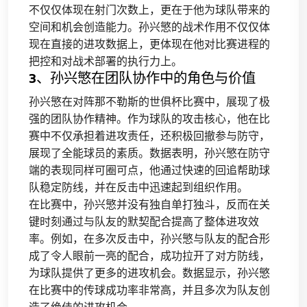
不仅仅体现在射门次数上，更在于他为球队带来的
空间和机会创造能力。孙兴慜的战术作用不仅仅体
现在直接的进攻数据上，更体现在他对比赛进程的
把控和对战术部署的执行力上。
3、孙兴慜在团队协作中的角色与价值
孙兴慜在对阵那不勒斯的世俱杯比赛中，展现了极
强的团队协作精神。作为球队的攻击核心，他在比
赛中不仅承担着进攻责任，还积极回撤参与防守，
展现了全能球员的素质。数据表明，孙兴慜在防守
端的表现同样可圈可点，他通过快速的回追帮助球
队稳定防线，并在反击中迅速起到组织作用。
在比赛中，孙兴慜并没有独自单打独斗，反而在关
键时刻通过与队友的默契配合提高了整体进攻效
率。例如，在多次反击中，孙兴慜与队友的配合形
成了令人眼前一亮的配合，成功拉开了对方防线，
为球队提供了更多的进攻机会。数据显示，孙兴慜
在比赛中的传球成功率非常高，并且多次为队友创