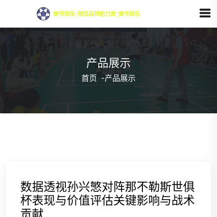
产品展示
首页
-
产品展示
数据透视孙兴慜对阵那不勒斯世俱
杯表现与价值评估关键影响与战术
贡献