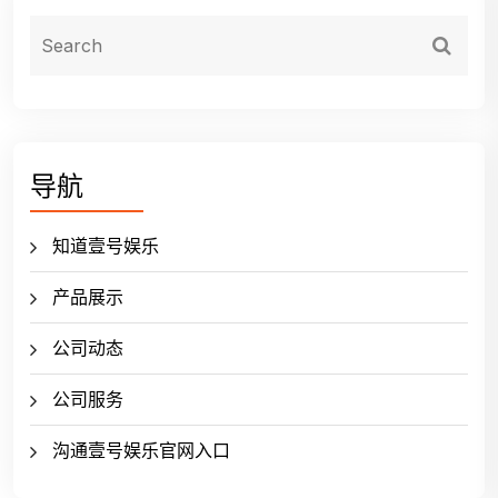
导航
知道壹号娱乐
产品展示
公司动态
公司服务
沟通壹号娱乐官网入口