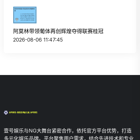
阿莫林带领葡体再创辉煌夺得联赛桂冠
2026-08-06 11:47:45
壹号娱乐与NG大舞台紧密合作，依托官方平台优势，打造
多元化娱乐品牌。平台聚焦用户需求，结合先进技术和专业