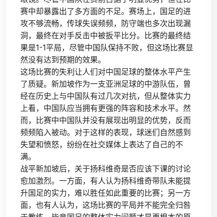
赛中却暴露出了多方面的不足。赛场上，国足的进
攻不够流畅，传球失误频频，防守端也多次出现漏
洞，最终在对手反击中被扳平比分。比赛的最终结
果是1-1平局，尽管中国队保持不败，但这场比赛显
然没有达到预期的效果。
这场比赛的失利让人们对中国足球的整体水平产生
了质疑。新加坡作为一支亚洲足球的中游队伍，曾
经在历史上与中国队有过几次对抗，但从整体实力
上看，中国队应当拥有更强的阵容和技术水平。然
而，比赛中中国队并没有展现出明显的优势，反而
频频陷入被动。对于这样的表现，球迷们自然感到
失望和愤怒，纷纷在社交媒体上表达了自己的不
满。
战平新加坡后，关于扬科维奇是否应该下课的讨论
愈加激烈。一方面，有人认为扬科维奇带队未能提
升国足的实力，难以胜任如此重要的比赛；另一方
面，也有人认为，这场比赛的平局并不能完全归咎