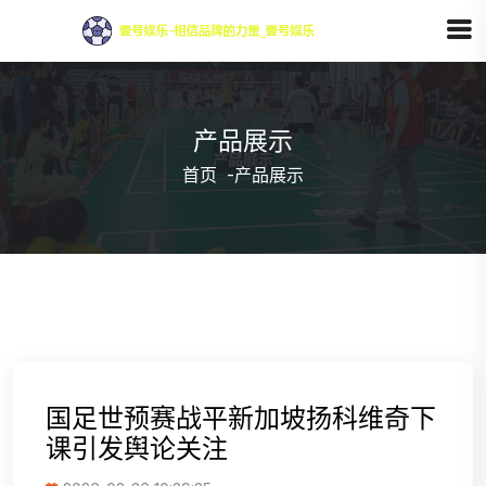
产品展示
首页
-
产品展示
国足世预赛战平新加坡扬科维奇下
课引发舆论关注