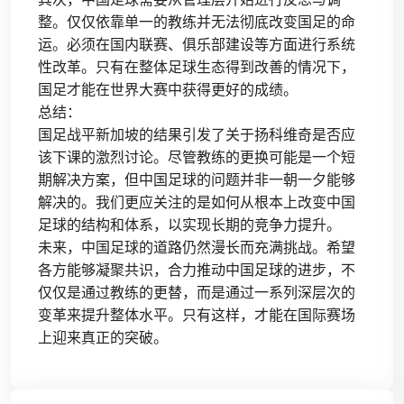
整。仅仅依靠单一的教练并无法彻底改变国足的命
运。必须在国内联赛、俱乐部建设等方面进行系统
性改革。只有在整体足球生态得到改善的情况下，
国足才能在世界大赛中获得更好的成绩。
总结：
国足战平新加坡的结果引发了关于扬科维奇是否应
该下课的激烈讨论。尽管教练的更换可能是一个短
期解决方案，但中国足球的问题并非一朝一夕能够
解决的。我们更应关注的是如何从根本上改变中国
足球的结构和体系，以实现长期的竞争力提升。
未来，中国足球的道路仍然漫长而充满挑战。希望
各方能够凝聚共识，合力推动中国足球的进步，不
仅仅是通过教练的更替，而是通过一系列深层次的
变革来提升整体水平。只有这样，才能在国际赛场
上迎来真正的突破。