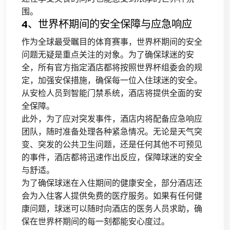
围。
4、世界杯期间的安全保障与应急响应
作为全球最受瞩目的体育赛事，世界杯期间的安全
问题无疑是重点关注的对象。为了确保球迷的安
全，所有官方指定酒店都将按照世界杯组委会的规
定，加强安保措施，确保每一位入住球迷的安全。
从安检人员到智能门禁系统，酒店将提供全面的安
全保障。
此外，为了应对突发事件，酒店内将配备应急响应
团队，随时准备处理各种紧急情况。无论是天气突
变、突发的公共卫生问题，还是任何其他不可预见
的事件，酒店都将迅速作出反应，保障球迷的安全
与舒适。
为了确保球迷在入住期间的健康安全，部分酒店还
会为入住客人提供免费的医疗服务。如果有任何健
康问题，球迷可以随时向酒店的医务人员求助，确
保在世界杯期间的每一刻都能安心度过。