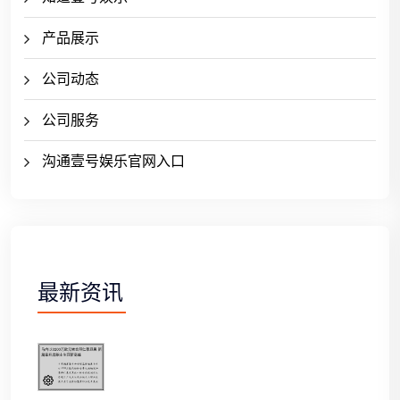
产品展示
公司动态
公司服务
沟通壹号娱乐官网入口
最新资讯