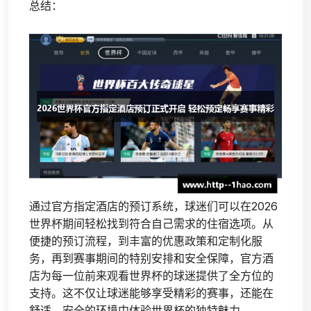
总结：
通过官方指定酒店的预订系统，球迷们可以在2026
世界杯期间轻松找到符合自己需求的住宿选项。从
便捷的预订流程，到丰富的优惠政策和定制化服
务，再到赛事期间的特别安排和安全保障，官方酒
店为每一位前来观看世界杯的球迷提供了全方位的
支持。这不仅让球迷能够享受精彩的赛事，还能在
舒适、安全的环境中体验世界杯的独特魅力。