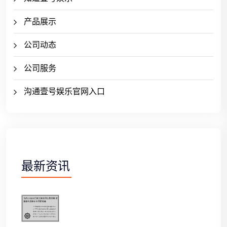
产品展示
公司动态
公司服务
沟通壹号娱乐官网入口
最新资讯