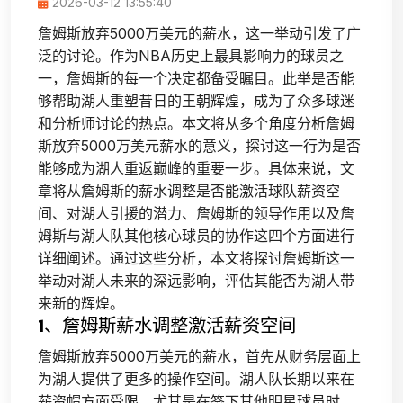
2026-03-12 13:55:40
詹姆斯放弃5000万美元的薪水，这一举动引发了广
泛的讨论。作为NBA历史上最具影响力的球员之
一，詹姆斯的每一个决定都备受瞩目。此举是否能
够帮助湖人重塑昔日的王朝辉煌，成为了众多球迷
和分析师讨论的热点。本文将从多个角度分析詹姆
斯放弃5000万美元薪水的意义，探讨这一行为是否
能够成为湖人重返巅峰的重要一步。具体来说，文
章将从詹姆斯的薪水调整是否能激活球队薪资空
间、对湖人引援的潜力、詹姆斯的领导作用以及詹
姆斯与湖人队其他核心球员的协作这四个方面进行
详细阐述。通过这些分析，本文将探讨詹姆斯这一
举动对湖人未来的深远影响，评估其能否为湖人带
来新的辉煌。
1、詹姆斯薪水调整激活薪资空间
詹姆斯放弃5000万美元的薪水，首先从财务层面上
为湖人提供了更多的操作空间。湖人队长期以来在
薪资帽方面受限，尤其是在签下其他明星球员时，