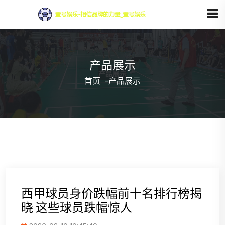
产品展示
首页
-
产品展示
西甲球员身价跌幅前十名排行榜揭
晓 这些球员跌幅惊人