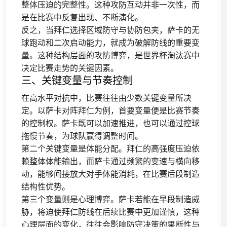
整体压迫的完整性。这种攻防互动并非一次性，而
是在比赛中反复出现、不断演化。
反之，当拜仁选择区域防守与协防包夹，萨卡的无
球跑动和二次启动能力，就成为破解防线的重要变
量。这种结构层面的攻防博弈，是世界杯淘汰赛中
决定比赛走势的关键因素。
三、关键变量与节奏控制
在高水平对抗中，比赛往往由少数关键变量所决
定。以萨卡对阵拜仁为例，首要变量便是比赛节奏
的控制权。萨卡既可以加速推进，也可以通过控球
拖慢节奏，为球队赢得调整时间。
第二个关键变量是体能分配。拜仁的高强度压迫依
赖整体体能输出，而萨卡通过频繁的变速与横向移
动，能够间接放大对手体能消耗，在比赛后段制造
结构性优势。
第三个变量则是心理博弈。萨卡若能在早段制造威
胁，将迫使拜仁防线在后续比赛中更加谨慎，这种
心理层面的变化，往往会影响防守决策的果断性与