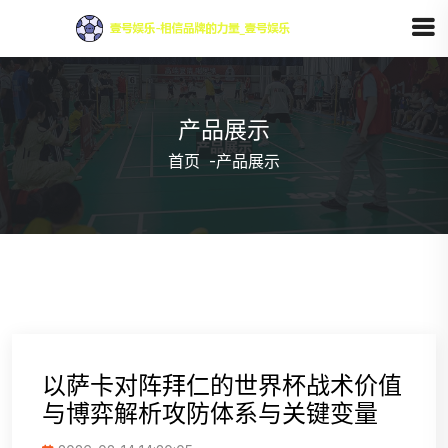
产品展示
首页
-
产品展示
以萨卡对阵拜仁的世界杯战术价值
与博弈解析攻防体系与关键变量