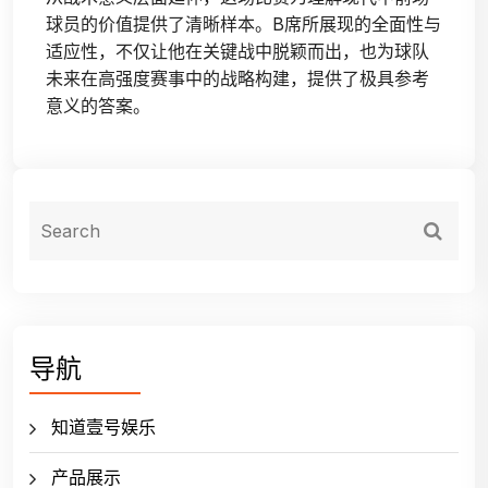
球员的价值提供了清晰样本。B席所展现的全面性与
适应性，不仅让他在关键战中脱颖而出，也为球队
未来在高强度赛事中的战略构建，提供了极具参考
意义的答案。
导航
知道壹号娱乐
产品展示