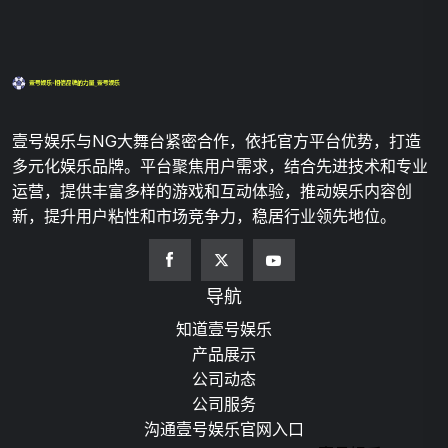
壹号娱乐与NG大舞台紧密合作，依托官方平台优势，打造
多元化娱乐品牌。平台聚焦用户需求，结合先进技术和专业
运营，提供丰富多样的游戏和互动体验，推动娱乐内容创
新，提升用户粘性和市场竞争力，稳居行业领先地位。
导航
知道壹号娱乐
产品展示
公司动态
公司服务
沟通壹号娱乐官网入口