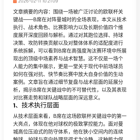
2026-02-11 10:21:09
文章摘要的内容：围绕一场被广泛讨论的欧联杯关
键战——B席在对阵曼城时的全场表现，本文从技术
执行、战术角色、比赛影响力以及长期价值四个维
度展开深度回顾与解析。通过对其跑位选择、持球
决策、攻防转换贡献以及对整体体系的适配度进行
系统拆解，可以看到B席在高强度淘汰赛环境中所展
现出的顶级中场素养与战术智慧。这不仅是一场个
人能力的集中展示，更是一堂关于现代中前场球员
如何在强对抗、快节奏比赛中放大自身价值的生动
案例。文章旨在通过细节复盘与战术层面的延展分
析，揭示B席在关键战中的不可替代性，以及其表现
对比赛走势和球队战略层面的深远意义。
1、技术执行层面
从技术层面来看，B席在这场欧联杯关键战中的第一
大亮点，体现在他对球权的极致掌控能力。面对曼
城高位压迫式的防守体系，他在狭小空间内的连续
触球、护球与变向处理显得尤为冷静，这种能力保