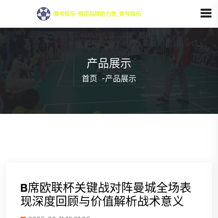
产品展示
首页
-
产品展示
B席欧联杯关键战对阵曼城全场表
现深度回顾与价值解析战术意义