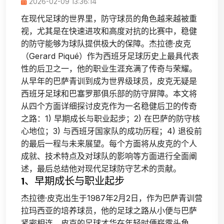
2026-02-09 13:36:14
在现代足球的世界里，防守球员的角色越来越被重
视，尤其是在快速进攻和高度对抗的比赛中，稳健
的防守能够为球队提供极大的保障。杰拉德·皮克
（Gerard Piqué）作为西班牙足球历史上最具代表
性的后卫之一，他的职业生涯充满了传奇与荣耀。
从早年的巴萨青训到成为世界级球员，皮克无疑是
西班牙足球和巴塞罗那俱乐部的防守屏障。本文将
从四个方面详细探讨皮克作为一名稳健后卫的传奇
之路：1) 早期成长与职业起步；2) 在巴萨的防守核
心地位；3) 与西班牙国家队的成功历程；4) 退役前
的最后一程与未来展望。每个方面将从皮克的个人
成就、技术特点及对球队的影响等方面进行全面阐
述，最后总结他对现代足球防守艺术的贡献。
1、早期成长与职业起步
杰拉德·皮克出生于1987年2月2日，作为巴萨青训营
拉玛西亚的培养球员，他的足球之路从小便与巴萨
紧密相连。皮克的足球才华在年轻时便崭露头角，