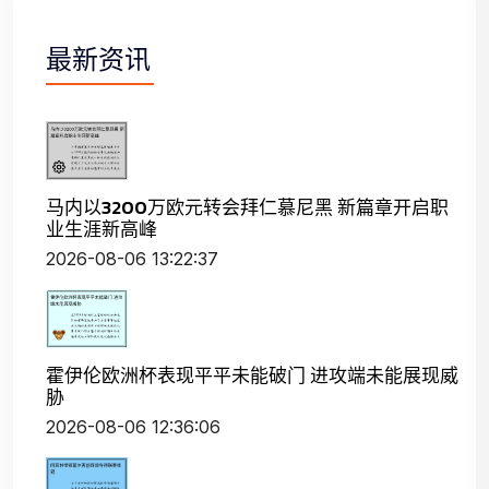
最新资讯
马内以3200万欧元转会拜仁慕尼黑 新篇章开启职
业生涯新高峰
2026-08-06 13:22:37
霍伊伦欧洲杯表现平平未能破门 进攻端未能展现威
胁
2026-08-06 12:36:06