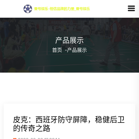
产品展示
首页
-
产品展示
皮克：西班牙防守屏障，稳健后卫
的传奇之路