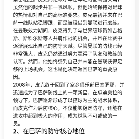
虽然他的起步并非一帆风顺，但他始终保持对足球
的热情和对自己的高标准要求。皮克最初并未在巴
萨一线队站稳脚跟，而是被租借到曼联进行磨练。
在曼联效力期间，皮克得到了与世界级球员如吉格
斯、斯科尔斯等人并肩作战的机会，并且在比赛中
逐渐展现出自己的防守天赋。尽管曼联的防线已经
非常强大，皮克仍然通过努力赢得了队友和教练的
认可。然而，他始终感到自己并未能在曼联获得足
够的上场机会，这也是他决定返回巴萨的重要原
因。
2008年，皮克终于回到了家乡俱乐部巴塞罗那，并
迅速成为了巴萨防线上的一颗新星。在瓜迪奥拉的
领导下，巴萨逐渐形成了以控球为主的战术体系，
而皮克作为后防核心，不仅能够稳定防守，还能在
进攻中起到极大的作用，成为球队不可或缺的一
员。
2、在巴萨的防守核心地位