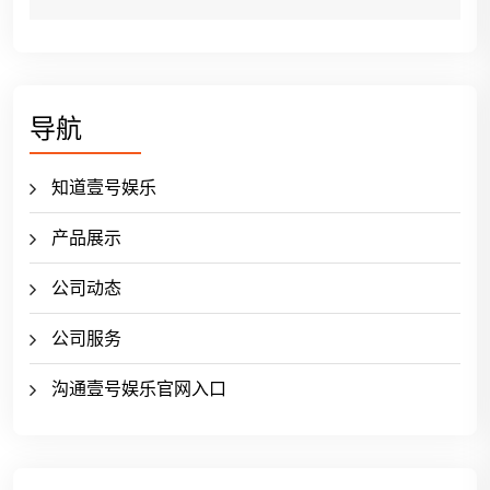
导航
知道壹号娱乐
产品展示
公司动态
公司服务
沟通壹号娱乐官网入口