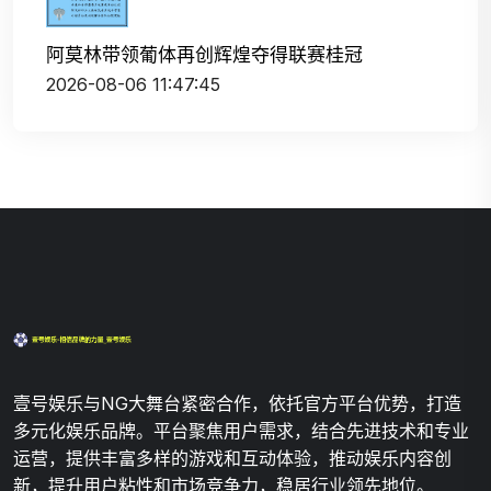
阿莫林带领葡体再创辉煌夺得联赛桂冠
2026-08-06 11:47:45
壹号娱乐与NG大舞台紧密合作，依托官方平台优势，打造
多元化娱乐品牌。平台聚焦用户需求，结合先进技术和专业
运营，提供丰富多样的游戏和互动体验，推动娱乐内容创
新，提升用户粘性和市场竞争力，稳居行业领先地位。