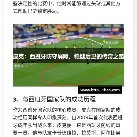
些决定性的比赛中，他时常能够通过头球或其他方
式帮助巴萨锁定胜局。
3、与西班牙国家队的成功历程
作为西班牙国家队的核心成员，皮克在国家队的成
功经历同样令人印象深刻。自2009年首次代表西班
牙成年队出战以来，皮克便一直是西班牙防线的重
要一员。他与队友卡普德维拉、拉莫斯、阿尔比奥