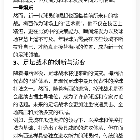
一号娱乐
然而，新一代球员的崛起也面临着前所未有的挑
战。梅西作为球场上的“艺术家”，他不仅在技艺上
精湛，更在比赛中的决策能力、瞬间爆发力以及球
场智慧上遥不可及。年轻球员需要在这些领域不断
提升自己，才能真正接替梅西的位置，成为新一代
的足球领袖。
3、足坛战术的创新与演变
随着梅西退役，足球战术将迎来新的演变。梅西所
代表的巴萨体系，是现代足球中最具代表性的控球
打法之一。然而，随着梅西的退场，控球战术是否
会继续占据主导地位，成为了许多球迷和专家讨论
的话题。未来的足坛战术会更加注重快速反击、全
场高压和灵活多变的布局。
例如，曼城在瓜迪奥拉的领导下，以控球和传控打
法为基础，打造出了极具威胁的进攻体系，但在面
对梅西这样具备独立进攻能力的球员时，传统的战