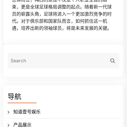
束，更是全球足球格局调整的起点。随着新一代球
员的崭露头角，足球将进入一个更加激烈竞争的时
代。对于俱乐部和国家队而言，如何抓住这一机
遇，培养出新的领袖球员，将是未来发展的关键。
导航
知道壹号娱乐
产品展示