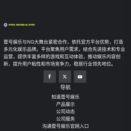
壹号娱乐与NG大舞台紧密合作，依托官方平台优势，打造
多元化娱乐品牌。平台聚焦用户需求，结合先进技术和专业
运营，提供丰富多样的游戏和互动体验，推动娱乐内容创
新，提升用户粘性和市场竞争力，稳居行业领先地位。
导航
知道壹号娱乐
产品展示
公司动态
公司服务
沟通壹号娱乐官网入口