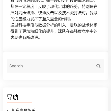
着与时俱进的态势。每一段历史阶段的战术调整，
都在一定程度上反映了现代足球的趋势，特别是在
应对高压逼抢、快速反击以及技术流打法时，曼联
的适应能力发挥了至关重要的作用。
通过科技手段与数据分析的引入，曼联的战术体系
得到了更加精细化的提升，球队在高强度竞争中的
表现也有所改进。
导航
知道壹号娱乐