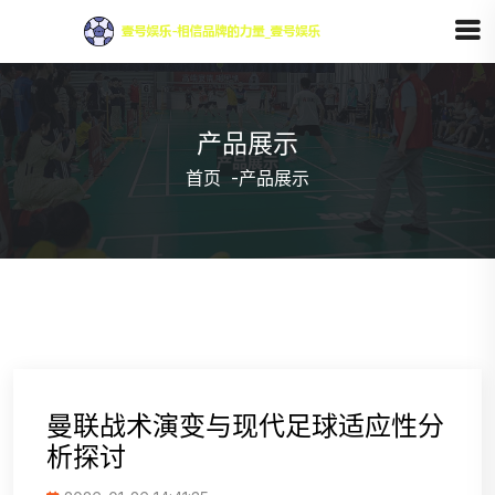
产品展示
首页
-
产品展示
曼联战术演变与现代足球适应性分
析探讨