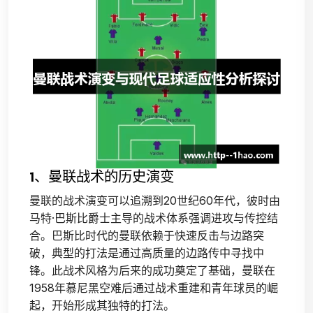
1、曼联战术的历史演变
曼联的战术演变可以追溯到20世纪60年代，彼时由
马特·巴斯比爵士主导的战术体系强调进攻与传控结
合。巴斯比时代的曼联依赖于快速反击与边路突
破，典型的打法是通过高质量的边路传中寻找中
锋。此战术风格为后来的成功奠定了基础，曼联在
1958年慕尼黑空难后通过战术重建和青年球员的崛
起，开始形成其独特的打法。