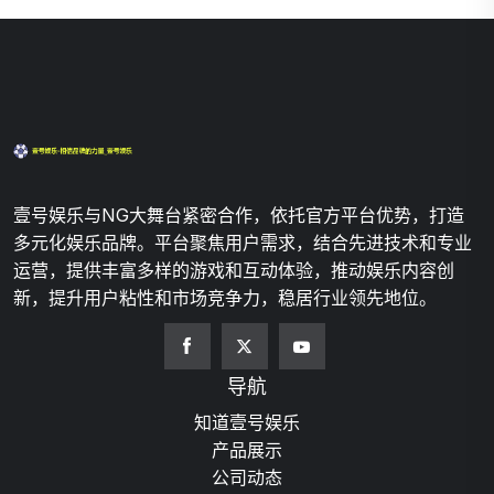
壹号娱乐与NG大舞台紧密合作，依托官方平台优势，打造
多元化娱乐品牌。平台聚焦用户需求，结合先进技术和专业
运营，提供丰富多样的游戏和互动体验，推动娱乐内容创
新，提升用户粘性和市场竞争力，稳居行业领先地位。
导航
知道壹号娱乐
产品展示
公司动态