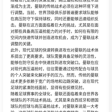
渐成为主流，曼联的传统战术必须在这种环境下进
行调整。当前，世界顶级俱乐部普遍要求球队能够
在高压防守下保持球权，同时还要能够迅速组织反
击。曼联在这方面面临着巨大的挑战，尤其是在面
对那些具备高压逼抢能力的对手时，如何在有限的
空间内快速传球并创造进攻机会，成为了曼联战术
调整的关键。
此外，现代足球的快速转换进攻也对曼联的战术体
系提出了更高要求。球队需要具备足够的灵活性，
能够在防守反击中快速找到进攻突破口。曼联在应
对现代高压逼抢时，往往需要通过短传配合与球员
的个人突破来化解对手的压力。然而，传统的曼联
战术更多依赖于宽广的场地和边路突破，这在现代
足球的紧凑防线面前，显得有些捉襟见肘。
随着足球赛事的全球化，曼联还面临着来自世界各
地球队的不同战术挑战。尤其是来自西班牙和德国
球队的控球与高压逼抢战术，对曼联来说是一大考