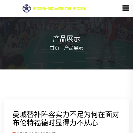
产品展示
首页
-
产品展示
曼城替补阵容实力不足为何在面对
布伦特福德时显得力不从心