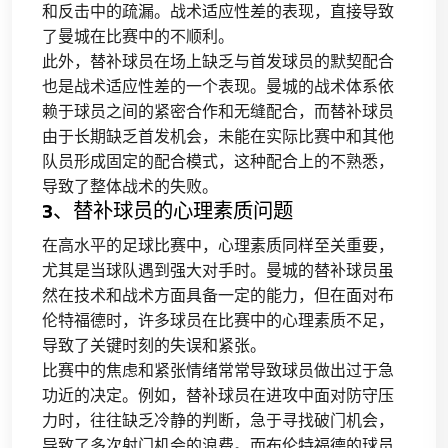
和反击中的疏漏。战术适应性差的表现，直接导致
了曼城在比赛中的不顺利。
此外，替补球员在场上缺乏与首发球员的默契配合
也是战术适应性差的一个表现。曼城的战术体系依
赖于球员之间的紧密合作和无缝配合，而替补球员
由于长期缺乏首发机会，未能在实际比赛中和其他
队员形成固定的配合模式，这种配合上的不熟悉，
导致了整体战术的失败。
3、替补球员的心理素质问题
在高水平的足球比赛中，心理素质同样至关重要，
尤其是当球队遇到强大对手时。曼城的替补球员虽
然在技术和战术方面具备一定的能力，但在面对布
伦特福德时，许多球员在比赛中的心理素质不足，
导致了关键时刻的失误和紧张。
比赛中的焦虑和紧张情绪常常导致球员做出过于急
功近的决定。例如，替补球员在进攻中面对防守压
力时，往往缺乏冷静的判断，急于寻找破门机会，
导致了多次射门机会的浪费。而布伦特福德的球员