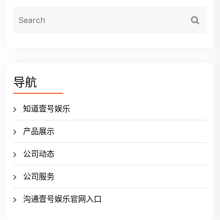
导航
知道壹号娱乐
产品展示
公司动态
公司服务
沟通壹号娱乐官网入口