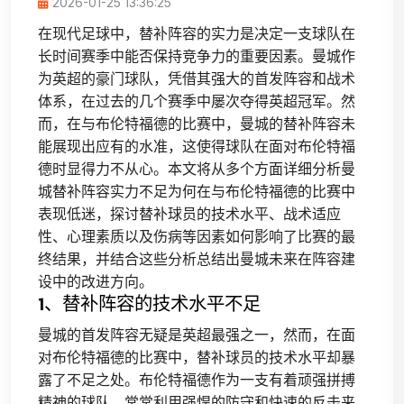
2026-01-25 13:36:25
在现代足球中，替补阵容的实力是决定一支球队在
长时间赛季中能否保持竞争力的重要因素。曼城作
为英超的豪门球队，凭借其强大的首发阵容和战术
体系，在过去的几个赛季中屡次夺得英超冠军。然
而，在与布伦特福德的比赛中，曼城的替补阵容未
能展现出应有的水准，这使得球队在面对布伦特福
德时显得力不从心。本文将从多个方面详细分析曼
城替补阵容实力不足为何在与布伦特福德的比赛中
表现低迷，探讨替补球员的技术水平、战术适应
性、心理素质以及伤病等因素如何影响了比赛的最
终结果，并结合这些分析总结出曼城未来在阵容建
设中的改进方向。
1、替补阵容的技术水平不足
曼城的首发阵容无疑是英超最强之一，然而，在面
对布伦特福德的比赛中，替补球员的技术水平却暴
露了不足之处。布伦特福德作为一支有着顽强拼搏
精神的球队，常常利用强悍的防守和快速的反击来