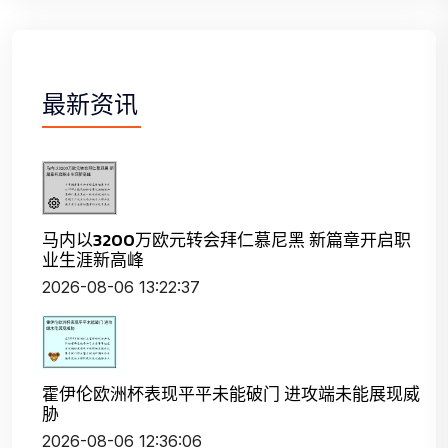
最新资讯
马内以3200万欧元转会拜仁慕尼黑 新篇章开启职
业生涯新高峰
2026-08-06 13:22:37
霍伊伦欧洲杯表现平平未能破门 进攻端未能展现威
胁
2026-08-06 12:36:06