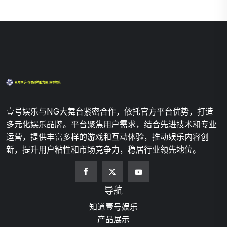
壹号娱乐与NG大舞台紧密合作，依托官方平台优势，打造
多元化娱乐品牌。平台聚焦用户需求，结合先进技术和专业
运营，提供丰富多样的游戏和互动体验，推动娱乐内容创
新，提升用户粘性和市场竞争力，稳居行业领先地位。
导航
知道壹号娱乐
产品展示