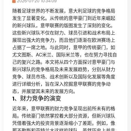
2026-01-20 10:34:09
随着足球世界的不断发展，意大利足球的竞争格局
发生了显著变化。从传统的意甲豪门到近年来崛起
的新兴球队，意甲联赛的版图发生了深刻的变化。
这些新兴球队不仅在财力、球员引进和战术布局上
展现出强大的竞争力，而且他们逐渐在欧洲赛场上
占据了一席之地。与此同时，意甲的传统豪门，如
尤文图斯、AC米兰、国际米兰等，也在努力寻找自
己的复兴之路。本文将从四个方面探讨意甲豪门与
新兴球队的竞争格局及未来发展趋势，分别从财力
竞争、球员市场、战术创新以及国际化发展等角度
进行详细分析，旨在深入挖掘意甲联赛的竞争动
态，并展望其未来的发展方向。
1、财力竞争的演变
近年来，意甲联赛的财力竞争呈现出前所未有的格
局。传统豪门依然掌控着大部分资源，但新兴球队
凭借着强大的投资背景逐渐缩小了差距。例如，像
那不勒斯和亚特兰大这样的球队，虽然历史上并非