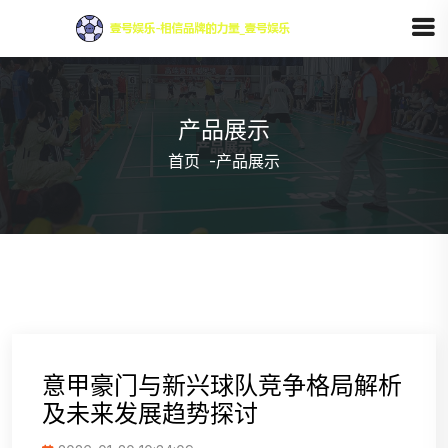
产品展示
首页
-
产品展示
意甲豪门与新兴球队竞争格局解析
及未来发展趋势探讨