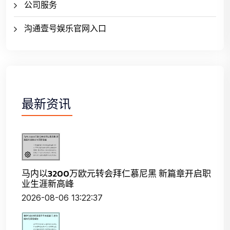
公司服务
沟通壹号娱乐官网入口
最新资讯
马内以3200万欧元转会拜仁慕尼黑 新篇章开启职
业生涯新高峰
2026-08-06 13:22:37