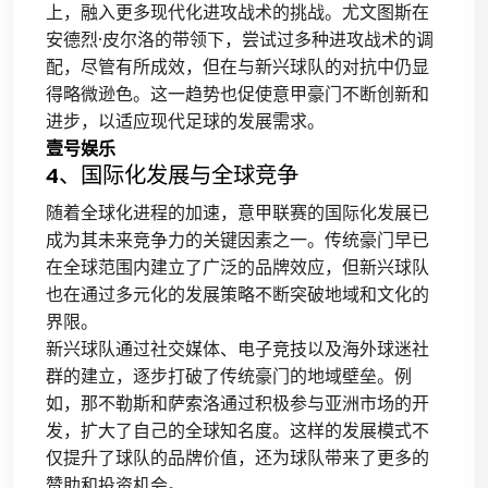
上，融入更多现代化进攻战术的挑战。尤文图斯在
安德烈·皮尔洛的带领下，尝试过多种进攻战术的调
配，尽管有所成效，但在与新兴球队的对抗中仍显
得略微逊色。这一趋势也促使意甲豪门不断创新和
进步，以适应现代足球的发展需求。
壹号娱乐
4、国际化发展与全球竞争
随着全球化进程的加速，意甲联赛的国际化发展已
成为其未来竞争力的关键因素之一。传统豪门早已
在全球范围内建立了广泛的品牌效应，但新兴球队
也在通过多元化的发展策略不断突破地域和文化的
界限。
新兴球队通过社交媒体、电子竞技以及海外球迷社
群的建立，逐步打破了传统豪门的地域壁垒。例
如，那不勒斯和萨索洛通过积极参与亚洲市场的开
发，扩大了自己的全球知名度。这样的发展模式不
仅提升了球队的品牌价值，还为球队带来了更多的
赞助和投资机会。