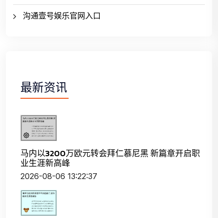
沟通壹号娱乐官网入口
最新资讯
马内以3200万欧元转会拜仁慕尼黑 新篇章开启职
业生涯新高峰
2026-08-06 13:22:37