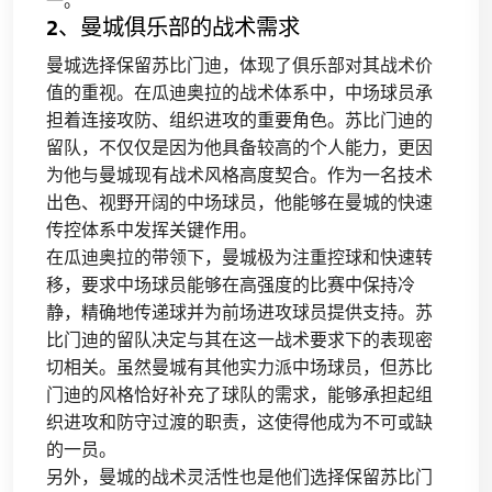
一。
2、曼城俱乐部的战术需求
曼城选择保留苏比门迪，体现了俱乐部对其战术价
值的重视。在瓜迪奥拉的战术体系中，中场球员承
担着连接攻防、组织进攻的重要角色。苏比门迪的
留队，不仅仅是因为他具备较高的个人能力，更因
为他与曼城现有战术风格高度契合。作为一名技术
出色、视野开阔的中场球员，他能够在曼城的快速
传控体系中发挥关键作用。
在瓜迪奥拉的带领下，曼城极为注重控球和快速转
移，要求中场球员能够在高强度的比赛中保持冷
静，精确地传递球并为前场进攻球员提供支持。苏
比门迪的留队决定与其在这一战术要求下的表现密
切相关。虽然曼城有其他实力派中场球员，但苏比
门迪的风格恰好补充了球队的需求，能够承担起组
织进攻和防守过渡的职责，这使得他成为不可或缺
的一员。
另外，曼城的战术灵活性也是他们选择保留苏比门