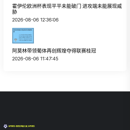
霍伊伦欧洲杯表现平平未能破门 进攻端未能展现威
胁
2026-08-06 12:36:06
阿莫林带领葡体再创辉煌夺得联赛桂冠
2026-08-06 11:47:45