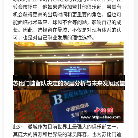
转会市场中，他如果选择加盟其他俱乐部，虽然有
机会获得更高的出场时间和更重要的角色，但也可
能面临战术适应、球风不合等问题，影响自己的成
长。因此，选择留在曼城，不仅是对现有体系的认
可，也是对自己职业发展的理性选择。
此外，曼城作为目前世界上最强大的俱乐部之一，
其庞大的资源和世界级的球员阵容，也为苏比门迪