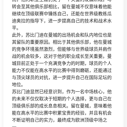
转会至其他俱乐部相比，留在曼城不仅意味着他能
继续在顶级联赛中锤炼自己，还能在世界级教练瓜
迪奥拉的指导下，进一步提高自己的技术和战术水
平。
此外，苏比门迪在曼城的出场机会和队内地位也是
其留队的重要原因。相比于其他俱乐部，他在曼城
的竞争环境虽然激烈，但能够与世界级球员并肩作
战的机会较多，这对于他的职业成长至关重要。曼
城目前正处于一个充满竞争力的时期，球员的个人
能力不仅能在高水平的比赛中得到磨砺，还能通过
与顶尖球员的对抗，进一步提升自己在国际足坛的
地位。
苏比门迪显然已经意识到，作为一名中场核心，他
的未来不仅仅取决于短期的个人选择，更与自己在
顶级俱乐部的成长息息相关。留在曼城，意味着他
能在高水平的比赛中积累宝贵的经验，并且有机会
不断证明自己的实力，最终成为欧洲顶级中场之