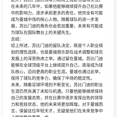
在未来的几年中，如果他能够继续提升自己在比赛
中的影响力，逐步承担更多的责任，他完全有可能
成为曼城中场的核心人物。随着球队的进一步发
展，苏比门迪的角色也会愈加重要，未来有可能成
为球队在国际舞台上的关键先生。
总结：
综上所述，苏比门迪的留队决定，既是个人职业规
划的理性选择，也是曼城俱乐部在战术调整和球员
发展上的深思熟虑之举。通过留在曼城，苏比门迪
能够在全球顶级平台上继续提升自己，逐渐成为球
队核心，迈向更高的职业生涯。曼城也通过此举，
保持了球队的竞争力，确保了中场的稳定性。
未来，随着足球环境的不断变化，苏比门迪的职业
生涯仍然充满了未知与机遇。只要他能够继续保持
自己的发展态势，并在比赛中逐步发挥出色的领导
力和竞技状态，他的未来将更加辉煌。对于曼城而
言，保留这位年轻天才，无疑是他们在未来竞争中