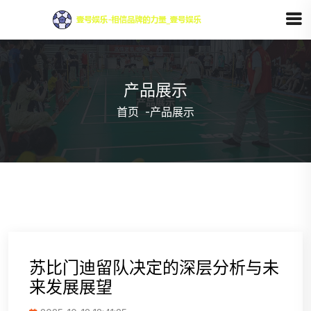
产品展示
首页
-
产品展示
苏比门迪留队决定的深层分析与未
来发展展望