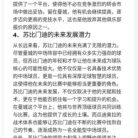
提供了一个平台，使得他不必在竞争激烈的转会市
场中做出妥协。留在曼城，他有机会继续提高，逐
步迈向更高的竞技水平，这也是他放弃其他俱乐部
报价的原因之一。
4、苏比门迪的未来发展潜力
从长远来看，苏比门迪的未来充满了无限的潜力。
尽管曼城的中场阵容中已经拥有众多实力强劲的球
员，但苏比门迪的年轻和才华让他在未来成为球队
核心的可能性极大。他不仅仅是一名具备技术优势
的中场球员，更是一位具有深厚足球智慧的球员，
这使得他在未来的比赛中能够担当更重要的角色。
苏比门迪的未来发展，不仅仅取决于他的天赋和技
术，更在于他能否抓住每一个学习和提升的机会。
在曼城这个平台上，他将与世界顶级球员共同训练
与比赛，这为他提供了成长的土壤。而瓜迪奥拉的
战术体系也能够让苏比门迪在不断的比赛中找到自
己的节奏，逐渐成熟为一名全能型中场球员。
此外，苏比门迪的领导力和场上视野也值得关注。