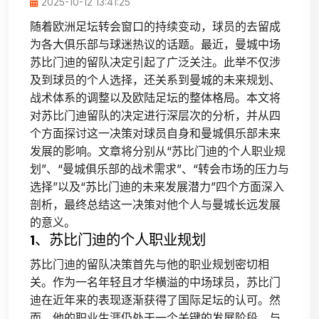
2025-10-12 13:41:25
随着欧洲足坛转会窗口的持续变动，球员的去留成
为各大俱乐部与球迷热议的话题。最近，曼城中场
苏比门迪的留队决定引起了广泛关注。此举不仅涉
及到球员的个人选择，还关系到曼城的未来规划、
战术体系的调整以及欧陆足坛的整体格局。本文将
对苏比门迪留队的决定进行深层次的分析，并从四
个方面探讨这一决策对球员自身和曼城俱乐部未来
发展的影响。文章将分别从“苏比门迪的个人职业规
划”、“曼城俱乐部的战术需求”、“转会市场的压力与
选择”以及“苏比门迪的未来发展潜力”四个方面深入
剖析，最终总结这一决策对他个人与曼城长远发展
的意义。
1、苏比门迪的个人职业规划
苏比门迪的留队决策首先与他的职业规划密切相
关。作为一名年轻且才华横溢的中场球员，苏比门
迪在近年来的表现逐渐获得了国际足坛的认可。然
而，他的职业生涯仍处于一个关键的发展阶段。与