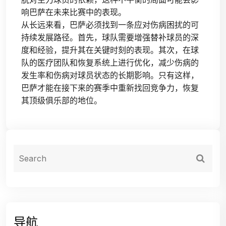
响巴萨在未来比赛中的表现。
从长远来看，巴萨必须找到一条应对伤病困扰的可
持续发展路径。首先，球队需要增强替补球员的深
度和经验，提升其在关键时刻的表现。其次，在球
队的医疗团队和恢复系统上进行优化，减少伤病的
发生率和伤病对球员状态的长期影响。只有这样，
巴萨才能在接下来的赛季中重新找回竞争力，恢复
其顶级俱乐部的地位。
导航