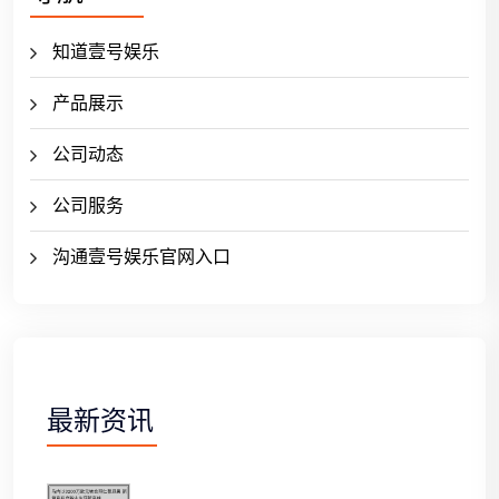
知道壹号娱乐
产品展示
公司动态
公司服务
沟通壹号娱乐官网入口
最新资讯