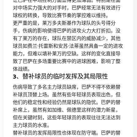
对中场实力强大的对手时，巴萨经常无法有效进行
球权的转换，导致比赛节奏的掌控难以维持。
更严重的是，莱万多夫斯基作为球队的头号得分
手，伤病的影响使得巴萨的进攻火力大打折扣。没
有了莱万的存在，球队在禁区内的威胁减少，其他
球员如费兰·托雷斯和安苏·法蒂虽然具备一定的进攻
能力，但难以填补莱万的空缺。这样的变化直接导
致了巴萨在多场重要比赛中的进球困难，影响了整
体战绩。
3、替补球员的临时发挥及其局限性
伤病导致了多名主力球员缺席，巴萨不得不依赖替
补球员顶替上场。虽然有些年轻球员表现出色，但
他们的稳定性和经验仍然是球队的隐忧。巴萨的替
补席上，虽然有如加维、佩德里这样的潜力新星，
但在关键时刻，这些年轻球员的表现往往无法达到
主力球员的水准。
替补球员的发挥局限性也体现在防守端。巴萨的替