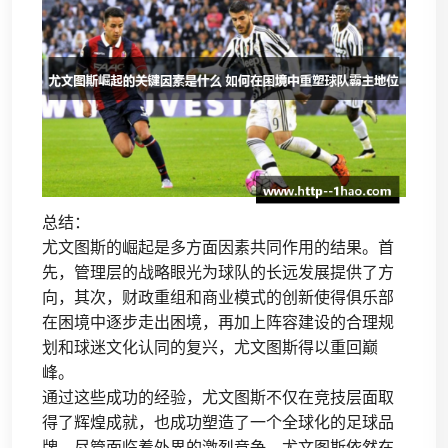
总结：
尤文图斯的崛起是多方面因素共同作用的结果。首
先，管理层的战略眼光为球队的长远发展提供了方
向，其次，财政重组和商业模式的创新使得俱乐部
在困境中逐步走出困境，再加上阵容建设的合理规
划和球迷文化认同的复兴，尤文图斯得以重回巅
峰。
通过这些成功的经验，尤文图斯不仅在竞技层面取
得了辉煌成就，也成功塑造了一个全球化的足球品
牌。尽管面临着外界的激烈竞争，尤文图斯依然在