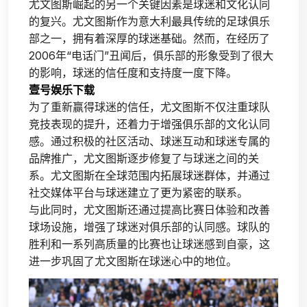
尤文图斯崛起的另一个关键因素是球迷和文化认同
的复兴。尤文图斯作为意大利最具传统的足球俱乐
部之一，拥有着深厚的球迷基础。然而，在经历了
2006年“电话门”丑闻后，俱乐部的形象受到了很大
的影响，球迷的信任度和支持度一度下降。
壹号娱乐下载
为了重新赢得球迷的信任，尤文图斯不仅注重球队
竞技表现的提升，还着力于增强俱乐部的文化认同
感。通过积极的社区活动、球迷互动和球迷专属的
品牌推广，尤文图斯逐步修复了与球迷之间的关
系。尤文图斯在全球范围内拓展球迷群体，并通过
社交媒体平台与球迷建立了更为紧密的联系。
与此同时，尤文图斯还通过提高比赛日体验和改善
球场设施，增强了球迷对俱乐部的认同感。球队的
胜利和一系列高质量的比赛也让球迷感到自豪，这
进一步巩固了尤文图斯在球迷心中的地位。