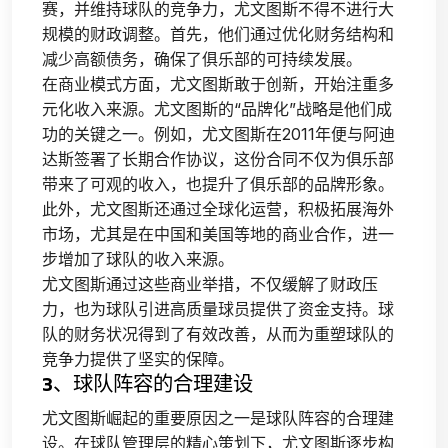
赛，并维持球队的竞争力，尤文图斯不得不进行大
规模的财政调整。首先，他们通过优化财务结构和
减少高额债务，确保了俱乐部的可持续发展。
在商业模式方面，尤文图斯敢于创新，开始注重多
元化收入来源。尤文图斯的“品牌化”战略是他们成
功的关键之一。例如，尤文图斯在2011年便与阿迪
达斯签署了长期合作协议，这份合同不仅为俱乐部
带来了可观的收入，也提升了俱乐部的品牌形象。
此外，尤文图斯还通过全球化运营，积极拓展海外
市场，尤其是在中国和美国等地的商业合作，进一
步增加了球队的收入来源。
尤文图斯通过这些商业举措，不仅缓解了财政压
力，也为球队引进高质量球员提供了资金支持。球
队的财务状况得到了有效改善，从而为重塑球队的
竞争力提供了坚实的保障。
3、球队阵容的合理建设
尤文图斯崛起的重要原因之一是球队阵容的合理建
设。在球队管理层的精心策划下，尤文图斯逐步构