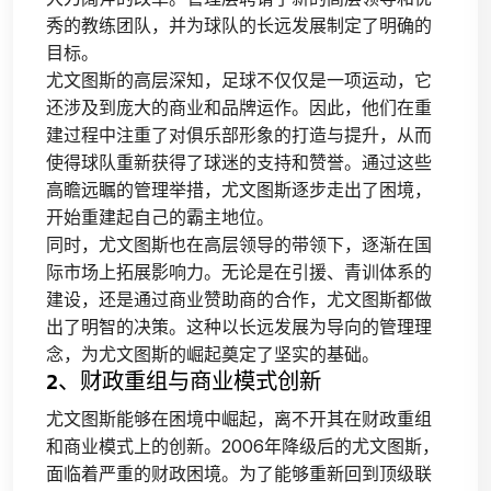
秀的教练团队，并为球队的长远发展制定了明确的
目标。
尤文图斯的高层深知，足球不仅仅是一项运动，它
还涉及到庞大的商业和品牌运作。因此，他们在重
建过程中注重了对俱乐部形象的打造与提升，从而
使得球队重新获得了球迷的支持和赞誉。通过这些
高瞻远瞩的管理举措，尤文图斯逐步走出了困境，
开始重建起自己的霸主地位。
同时，尤文图斯也在高层领导的带领下，逐渐在国
际市场上拓展影响力。无论是在引援、青训体系的
建设，还是通过商业赞助商的合作，尤文图斯都做
出了明智的决策。这种以长远发展为导向的管理理
念，为尤文图斯的崛起奠定了坚实的基础。
2、财政重组与商业模式创新
尤文图斯能够在困境中崛起，离不开其在财政重组
和商业模式上的创新。2006年降级后的尤文图斯，
面临着严重的财政困境。为了能够重新回到顶级联