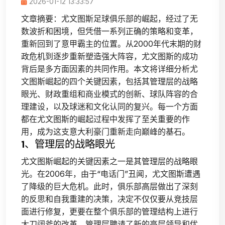
2026-01-12 13:33:57
文章摘要：尤文图斯足球俱乐部的崛起，经过了无
数波折和困境，但凭借一系列正确的策略和变革，
重新回到了意甲霸主的位置。从2000年代末期的财
政危机到逐步重新塑造强大阵容，尤文图斯的成功
背后是多方面因素的共同作用。本文将详细分析尤
文图斯崛起的四个关键因素，包括其管理层的战略
眼光、财政重组和商业模式的创新、球队阵容的合
理建设，以及球迷和文化认同的复兴。每一个方面
都在尤文图斯的崛起过程中发挥了至关重要的作
用，成为这支意大利豪门重新走向巅峰的基石。
1、管理层的战略眼光
尤文图斯崛起的关键因素之一是其管理层的战略眼
光。在2006年，由于“电话门”丑闻，尤文图斯遭遇
了降级的巨大危机。此时，俱乐部高层做出了深刻
的反思和自我重建的决策，决定不仅仅要从竞技层
面进行修复，更要在整个俱乐部的管理结构上进行
大刀阔斧的改革。管理层聘请了新的高层领导和优