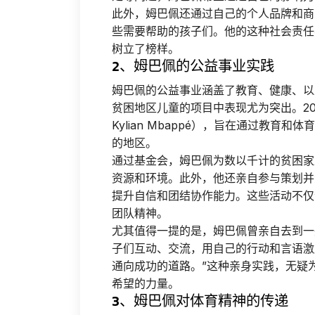
此外，姆巴佩还通过自己的个人品牌和商
些需要帮助的孩子们。他的这种社会责任
树立了榜样。
2、姆巴佩的公益事业实践
姆巴佩的公益事业涵盖了教育、健康、以
贫困地区儿童的项目中表现尤为突出。2021
Kylian Mbappé），旨在通过教
的地区。
通过基金会，姆巴佩为数以千计的贫困家
资源和环境。此外，他还亲自参与策划并
提升自信和团结协作能力。这些活动不仅
团队精神。
尤其值得一提的是，姆巴佩曾亲自去到一
子们互动、交流，用自己的行动和言语激
通向成功的道路。”这种亲身实践，无疑
希望的力量。
3、姆巴佩对体育精神的传递