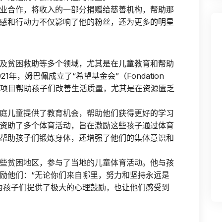
业合作，将收入的一部分捐赠给慈善机构，帮助那
感和行动力不仅影响了他的粉丝，还为更多的明星
及贫困救助等多个领域，尤其是在儿童教育和帮助
年，姆巴佩成立了“希望基金会”（Fondation
育和体育项目帮助孩子们改善生活质量，尤其是在资源匮乏
庭儿童提供了教育机会，帮助他们获得更好的学习
资助了多个体育活动，旨在激励这些孩子通过体育
帮助孩子们锻炼身体，还增强了他们的集体意识和
些贫困地区，参与了当地的儿童体育活动。他与孩
励他们：“无论你们来自哪里，努力和坚持永远是
为孩子们提供了极大的心理鼓励，也让他们感受到