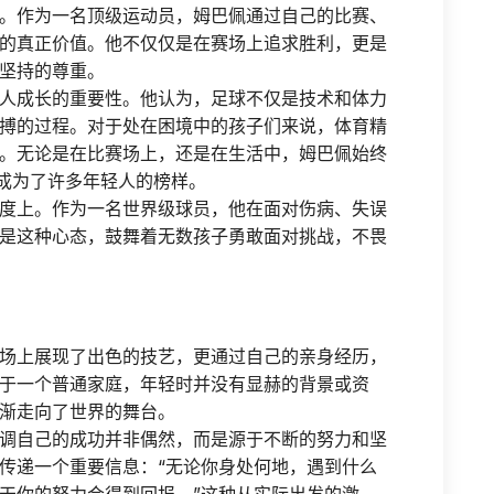
。作为一名顶级运动员，姆巴佩通过自己的比赛、
的真正价值。他不仅仅是在赛场上追求胜利，更是
坚持的尊重。
人成长的重要性。他认为，足球不仅是技术和体力
搏的过程。对于处在困境中的孩子们来说，体育精
。无论是在比赛场上，还是在生活中，姆巴佩始终
，成为了许多年轻人的榜样。
度上。作为一名世界级球员，他在面对伤病、失误
是这种心态，鼓舞着无数孩子勇敢面对挑战，不畏
场上展现了出色的技艺，更通过自己的亲身经历，
于一个普通家庭，年轻时并没有显赫的背景或资
渐走向了世界的舞台。
调自己的成功并非偶然，而是源于不断的努力和坚
传递一个重要信息：“无论你身处何地，遇到什么