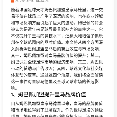
2026-01-10 14:34:29
随着法国足球天才姆巴佩加盟皇家马德里，这一交
易不仅在球场上产生了深远的影响，也在商业领域
和市场反响方面引起了巨大的波动。姆巴佩的转会
被认为是近年来足球界最具影响力的事件之一，它
不仅提升了皇马的竞技水平，还极大地增强了俱乐
部在全球范围内的品牌价值。本文将从四个方面深
入解析姆巴佩加盟皇马后的商业效应与市场反响：
其一，姆巴佩加盟对皇马品牌价值的提升；其二，
姆巴佩对全球足球市场的经济影响；其三，姆巴佩
带动的赞助与广告收入；其四，球迷文化与社交媒
体互动的变革。通过这四个角度，我们将全面解读
这一事件对皇家马德里及全球足球市场的长远影
响。
1、姆巴佩加盟提升皇马品牌价值
自从姆巴佩加盟皇家马德里以来，皇马的品牌价值
和市场地位得到了显著提升。作为世界足坛的顶级
球员，姆巴佩不仅具备卓越的竞技水平，还具备强