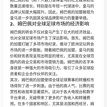
姆巴佩的名气和个人魅力使得皇马的社交媒体粉丝
数量迅速增长，特别是在年轻一代球迷中，皇马的
品牌认知度大幅提升。因此，姆巴佩的加盟被视为
皇马进一步巩固其全球品牌影响力的重要举措。
2、姆巴佩对全球足球市场的经济影响
姆巴佩的转会不仅对皇马产生了巨大的经济效益，
也对全球足球市场产生了深远影响。首先，姆巴佩
的加盟打破了多项市场纪录，推动了欧洲足坛转会
市场的进一步膨胀。随着姆巴佩的加盟，皇马的股
价和财务表现呈现出明显的增长，尤其是在全球范
围内的商业交易和市场营销方面。姆巴佩的名字本
身就是一种强大的市场吸引力，吸引了众多足球投
资者和企业合作伙伴的关注。
其次，姆巴佩的加盟使得全球足球赛事的转播权市
场得到了进一步刺激。由于他的高人气，比赛的观
赏性和收视率显著提升。这对于各大电视台和数字
平台来说，无疑带来了更多的广告收入和转播费
用。在多个国家和地区，尤其是法国和西班牙，姆