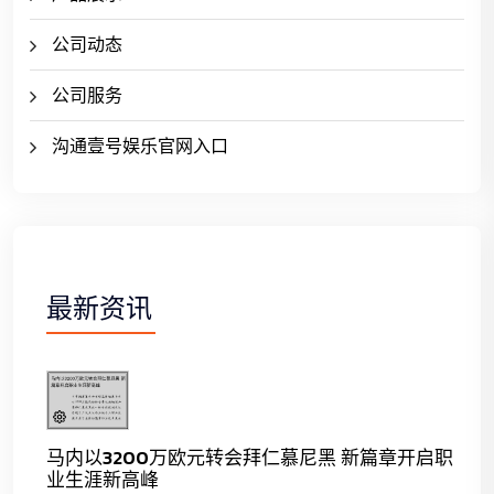
公司动态
公司服务
沟通壹号娱乐官网入口
最新资讯
马内以3200万欧元转会拜仁慕尼黑 新篇章开启职
业生涯新高峰