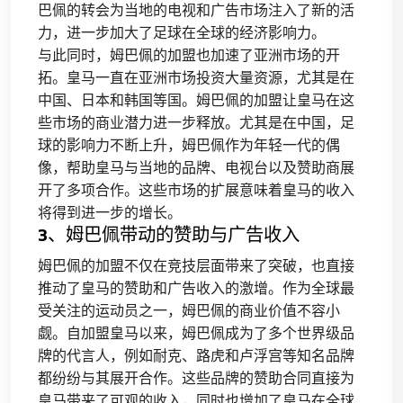
巴佩的转会为当地的电视和广告市场注入了新的活
力，进一步加大了足球在全球的经济影响力。
与此同时，姆巴佩的加盟也加速了亚洲市场的开
拓。皇马一直在亚洲市场投资大量资源，尤其是在
中国、日本和韩国等国。姆巴佩的加盟让皇马在这
些市场的商业潜力进一步释放。尤其是在中国，足
球的影响力不断上升，姆巴佩作为年轻一代的偶
像，帮助皇马与当地的品牌、电视台以及赞助商展
开了多项合作。这些市场的扩展意味着皇马的收入
将得到进一步的增长。
3、姆巴佩带动的赞助与广告收入
姆巴佩的加盟不仅在竞技层面带来了突破，也直接
推动了皇马的赞助和广告收入的激增。作为全球最
受关注的运动员之一，姆巴佩的商业价值不容小
觑。自加盟皇马以来，姆巴佩成为了多个世界级品
牌的代言人，例如耐克、路虎和卢浮宫等知名品牌
都纷纷与其展开合作。这些品牌的赞助合同直接为
皇马带来了可观的收入，同时也增加了皇马在全球