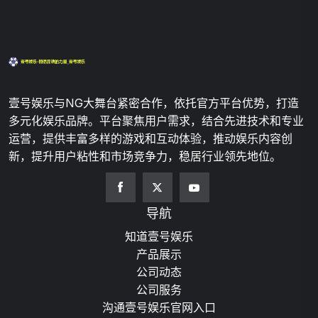
壹号娱乐与NG大舞台紧密合作，依托官方平台优势，打造
多元化娱乐品牌。平台聚焦用户需求，结合先进技术和专业
运营，提供丰富多样的游戏和互动体验，推动娱乐内容创
新，提升用户粘性和市场竞争力，稳居行业领先地位。
导航
知道壹号娱乐
产品展示
公司动态
公司服务
沟通壹号娱乐官网入口