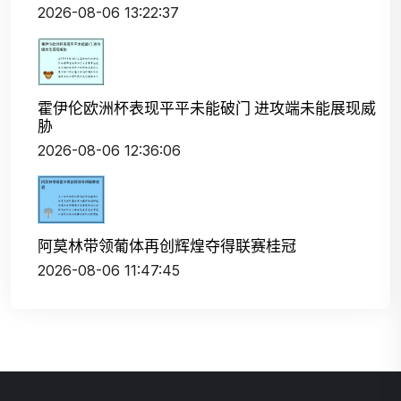
2026-08-06 13:22:37
霍伊伦欧洲杯表现平平未能破门 进攻端未能展现威
胁
2026-08-06 12:36:06
阿莫林带领葡体再创辉煌夺得联赛桂冠
2026-08-06 11:47:45