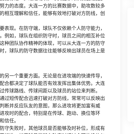
努力的态度。大连一方的比赛数据中，助攻数较多
的相互理解和信任，能够有效地打破对方防线，创
要表现。在防守端，球队不仅依赖个人防守能力，
。例如，球队在组织防守时，球员之间的相互补位
这种团队协作精神的体现，可以从大连一方的防守
时，球队的防守数据往往能够反映出球员在场上是
的另一个重要方面。无论是在进攻端的快速传导，
配合都决定了球队能否有效发挥出集体优势。大连
过传球路线、传球间距以及球员的站位来判断。
通过短传配合迅速打破对方防线，常常可以反映出
判断并反应队友的意图，那么进攻将更加富有威
进攻时的配合，特别是在传球、跑动、换位等环
和信任。
防守失败时，其他球员是否能够及时补位，形成有