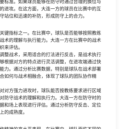
要标准。如果球员能够在防守时通过合理的换位与
的进攻。在这方面，大连一方的球员在比赛中的互
守站位和迅速的补防，形成防守上的合力。
关键指标之一。在比赛中，球队是否能够按照教练
战术的理解与执行能力。大连一方在比赛中的战术
织来评估。
调整战术，采用适合的打法进行反击，是战术执行
够根据对方的特点进行灵活调整，在进攻端通过快
能力。通过分析比赛数据，特别是球队在战术部署
合如何与战术相融合，体现了球队的团队协作精
对对方强力进攻时，球队能否按教练要求进行区域
对防守战术的理解和执行力。大连一方在防守时的
据和场上表现进行评估。通过分析防守反击、定位
上的成熟度。