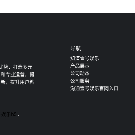
导航
知道壹号娱乐
产品展示
优势，打造多元
公司动态
术和专业运营，提
公司服务
创新，提升用户粘
沟通壹号娱乐官网入口
娱乐h5
.