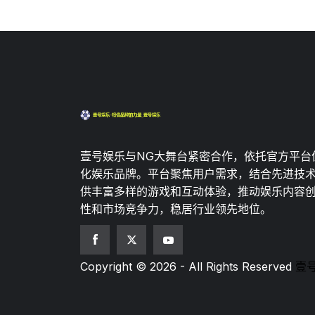
壹号娱乐与NG大舞台紧密合作，依托官方平台
化娱乐品牌。平台聚焦用户需求，结合先进技
供丰富多样的游戏和互动体验，推动娱乐内容
性和市场竞争力，稳居行业领先地位。
Copyright © 2026 - All Rights Reserved
壹号