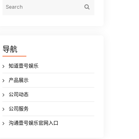
导航
知道壹号娱乐
产品展示
公司动态
公司服务
沟通壹号娱乐官网入口