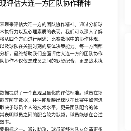
现评估大连一方团队协作精神
表现来评估大连一方的团队协作精神。通过分析球
术执行力以及心理素质的表现，我们可以深入了解
将从四个方面进行阐述：比赛数据中的协作体现、
以及球队在关键时刻的集体决策能力。每一方面都
分析，最终帮助我们全面评估大连一方的团队协作
队协作不仅仅是球员之间的默契配合，更是战术执
数据提供了一个直观且量化的评估标准。球员在场
截等防守数据，往往能反映出球队在比赛中如何进
取决于球员个人的技术水平，更是团队配合的体
常表明球员之间的配合较为默契，球员能够在合适
效率。
要指标之一。通过助攻，球员能够为队友创造更多