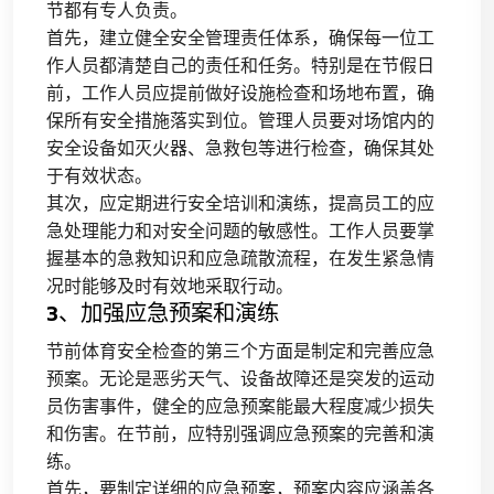
节都有专人负责。
首先，建立健全安全管理责任体系，确保每一位工
作人员都清楚自己的责任和任务。特别是在节假日
前，工作人员应提前做好设施检查和场地布置，确
保所有安全措施落实到位。管理人员要对场馆内的
安全设备如灭火器、急救包等进行检查，确保其处
于有效状态。
其次，应定期进行安全培训和演练，提高员工的应
急处理能力和对安全问题的敏感性。工作人员要掌
握基本的急救知识和应急疏散流程，在发生紧急情
况时能够及时有效地采取行动。
3、加强应急预案和演练
节前体育安全检查的第三个方面是制定和完善应急
预案。无论是恶劣天气、设备故障还是突发的运动
员伤害事件，健全的应急预案能最大程度减少损失
和伤害。在节前，应特别强调应急预案的完善和演
练。
首先，要制定详细的应急预案，预案内容应涵盖各