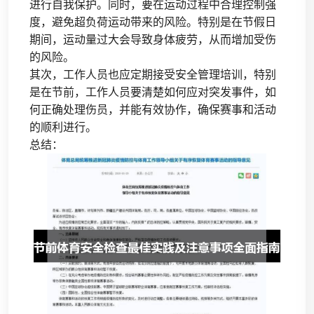
进行自我保护。同时，要在运动过程中合理控制强
度，避免超负荷运动带来的风险。特别是在节假日
期间，运动量过大会导致身体疲劳，从而增加受伤
的风险。
其次，工作人员也应定期接受安全管理培训，特别
是在节前，工作人员要清楚如何应对突发事件，如
何正确处理伤员，并能有效协作，确保赛事和活动
的顺利进行。
总结：