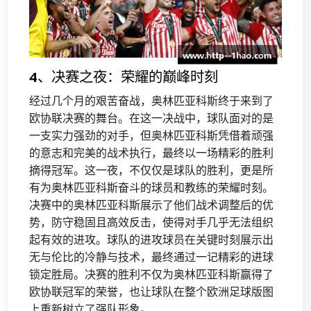
4、决赛之夜：荣耀的巅峰时刻
经过几个月的艰苦奋战，奥林匹亚科斯终于来到了
欧协联决赛的舞台。在这一决战中，球队面对的是
一支实力强劲的对手，但奥林匹亚科斯凭借着顽强
的意志和完美的战术执行，最终以一场精彩的胜利
摘得冠军。这一夜，不仅仅是球队的胜利，更是所
有为奥林匹亚科斯奋斗的球员和教练的荣耀时刻。
决赛中的奥林匹亚科斯展示了他们战术调整后的优
势，防守稳固且高效反击，使得对手几乎无法组织
起有效的进攻。球队的进攻球员在关键时刻展示出
无与伦比的冷静与技术，最终通过一记精彩的进球
锁定胜局。决赛的胜利不仅为奥林匹亚科斯赢得了
欧协联冠军的荣誉，也让球队在整个欧洲足球版图
上重新树立了强队形象。