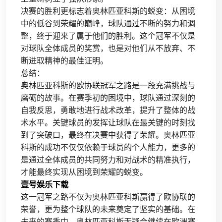
决赛的胜利更标志着奥林匹亚科斯的蜕变：从困境
中的低谷到荣耀的巅峰，球队通过不断的努力和调
整，终于迎来了属于他们的胜利。这个冠军不仅是
对球队全体成员的奖赏，也是对他们从不放弃、不
断进取精神的最佳证明。
总结：
奥林匹亚科斯的欧协联冠军之路是一段充满挑战与
磨砺的故事。在赛季初的困境中，球队通过深刻的
自我反思，勇敢地进行战术改革，提升了整体的战
术水平。关键球员的发挥让球队在最关键的时刻找
到了突破口，最终在决赛中获得了荣耀。奥林匹亚
科斯的成功不仅仅依赖于球员的个人能力，更多的
是通过全体成员的共同努力和对战术的精准执行，
才能最终实现从困境到荣耀的蜕变。
壹号娱乐下载
这一冠军之路不仅为奥林匹亚科斯赢得了欧协联的
荣誉，更为整个球队的未来奠定了坚实的基础。在
未来的赛季中，奥林匹亚科斯无疑会继续在欧洲赛