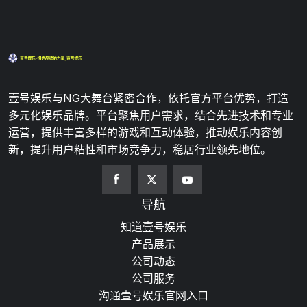
壹号娱乐与NG大舞台紧密合作，依托官方平台优势，打造
多元化娱乐品牌。平台聚焦用户需求，结合先进技术和专业
运营，提供丰富多样的游戏和互动体验，推动娱乐内容创
新，提升用户粘性和市场竞争力，稳居行业领先地位。
导航
知道壹号娱乐
产品展示
公司动态
公司服务
沟通壹号娱乐官网入口