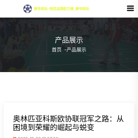
产品展示
首页
-
产品展示
奥林匹亚科斯欧协联冠军之路：从
困境到荣耀的崛起与蜕变