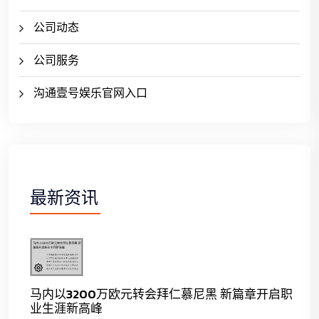
公司动态
公司服务
沟通壹号娱乐官网入口
最新资讯
马内以3200万欧元转会拜仁慕尼黑 新篇章开启职
业生涯新高峰