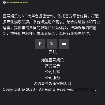
壹号娱乐与NG大舞台紧密合作，依托官方平台优势，打造
多元化娱乐品牌。平台聚焦用户需求，结合先进技术和专业
运营，提供丰富多样的游戏和互动体验，推动娱乐内容创
新，提升用户粘性和市场竞争力，稳居行业领先地位。
导航
知道壹号娱乐
产品展示
公司动态
公司服务
沟通壹号娱乐官网入口
Copyright © 2026 - All Rights Reserved
壹号娱乐h5
.