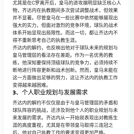
尤其是在C罗离开后，皇马的进攻端明显缺乏核心人
物，齐达内在执教期间多次尝试调整战术，但效果
并不显著。尽管皇马在一些比赛中依然能够展现出
强大的实力，但面对激烈的竞争环境，球队的战术
体系开始显现出局限性。而这一切，都让齐达内不
得不重新思考自己的执教生涯。
齐达内的解约，也反映出他对于球队未来的规划与
皇马管理层的看法存在差距。作为一名优秀的教
练，他深知要保持顶级球队的竞争力，必须持续不
断地进行阵容更新和战术创新。然而，皇马未能在
这一方面做出足够的努力，这让齐达内的执教工作
变得越来越困难。
3、个人职业规划与发展需求
齐达内的解约不仅仅是由于与皇马管理层的矛盾和
球队阵容的挑战，还涉及到他个人的职业规划与未
来发展的需求。齐达内从一开始就表现出对教练生
涯的高度重视，尤其是在带领皇马取得三连冠之
后，他对自己执教工作的要求变得更加严格。