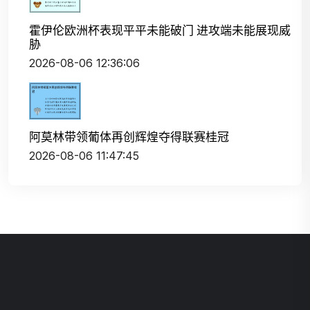
霍伊伦欧洲杯表现平平未能破门 进攻端未能展现威
胁
2026-08-06 12:36:06
阿莫林带领葡体再创辉煌夺得联赛桂冠
2026-08-06 11:47:45