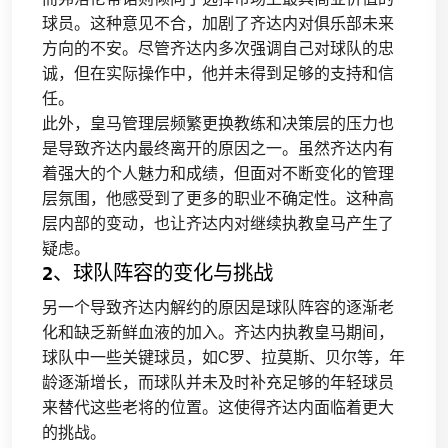
球员。这种意见不合，加剧了齐达内对俱乐部未来
方向的不安。尽管齐达内多次强调自己对球队的忠
诚，但在实际操作中，他并未得到足够的支持和信
任。
此外，皇马管理层频繁更换教练和决策层的压力也
是导致齐达内最终离开的原因之一。虽然齐达内有
着强大的个人魅力和成绩，但面对不断变化的管理
层氛围，他感受到了更多的职业不确定性。这种高
层内部的变动，也让齐达内对继续执教皇马产生了
疑虑。
2、球队阵容的变化与挑战
另一个导致齐达内解约的原因是球队阵容的逐渐老
化和缺乏新鲜血液的加入。齐达内执教皇马期间，
球队中一些关键球员，如C罗、拉莫斯、贝尔等，年
龄逐渐增长，而球队并未及时补充足够的年轻球员
来替代这些老将的位置。这使得齐达内面临着更大
的挑战。