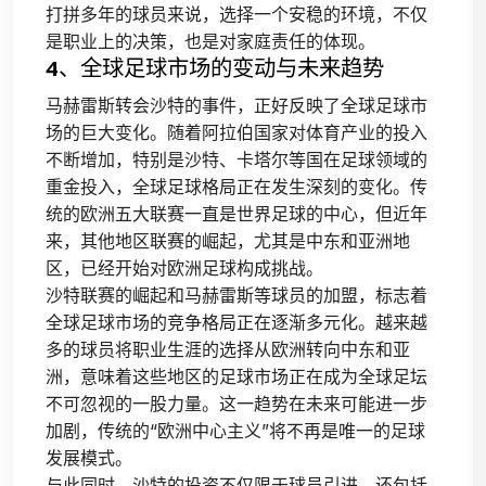
打拼多年的球员来说，选择一个安稳的环境，不仅
是职业上的决策，也是对家庭责任的体现。
4、全球足球市场的变动与未来趋势
马赫雷斯转会沙特的事件，正好反映了全球足球市
场的巨大变化。随着阿拉伯国家对体育产业的投入
不断增加，特别是沙特、卡塔尔等国在足球领域的
重金投入，全球足球格局正在发生深刻的变化。传
统的欧洲五大联赛一直是世界足球的中心，但近年
来，其他地区联赛的崛起，尤其是中东和亚洲地
区，已经开始对欧洲足球构成挑战。
沙特联赛的崛起和马赫雷斯等球员的加盟，标志着
全球足球市场的竞争格局正在逐渐多元化。越来越
多的球员将职业生涯的选择从欧洲转向中东和亚
洲，意味着这些地区的足球市场正在成为全球足坛
不可忽视的一股力量。这一趋势在未来可能进一步
加剧，传统的“欧洲中心主义”将不再是唯一的足球
发展模式。
与此同时，沙特的投资不仅限于球员引进，还包括