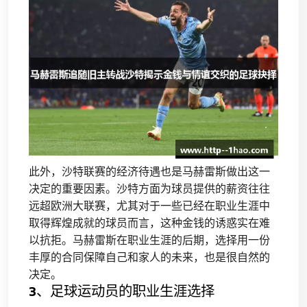
此外，沙特联赛的经济待遇也是马赫雷斯做出这一
决定的重要因素。沙特方面为球员提供的薪资往往
远超欧洲大联赛，尤其对于一些已经在职业生涯中
取得辉煌成就的球员而言，这种金钱的诱惑实在难
以抗拒。马赫雷斯在职业生涯的后期，选择用一份
丰厚的合同保障自己和家人的未来，也是很自然的
决定。
3、足球运动员的职业生涯选择