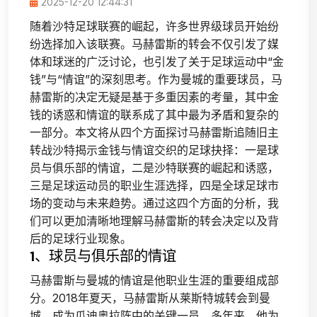
2025-12-20 12:44:31
随着沙特足球联赛的崛起，许多世界级球员开始纷
纷选择加入该联赛。马赫雷斯的转会不仅引发了媒
体和球迷的广泛讨论，也引发了关于足球运动中“金
钱”与“情谊”的深刻思考。作为曼城的重要球员，马
赫雷斯的决定无疑是基于多重因素的考量，其中金
钱的诱惑和情谊的联系成了其中最为矛盾和复杂的
一部分。本文将从四个方面探讨马赫雷斯追随旧主
转战沙特揭示金钱与情谊交织的足球抉择：一是球
员与俱乐部的情谊，二是沙特联赛的崛起和诱惑，
三是足球运动员的职业生涯选择，四是全球足球市
场的变动与未来趋势。通过这四个方面的分析，我
们可以更加清晰地理解马赫雷斯的转会决定以及背
后的足球行业现象。
1、球员与俱乐部的情谊
马赫雷斯与曼城的情谊是他职业生涯的重要组成部
分。2018年夏天，马赫雷斯从莱斯特城转会到曼
城，成为瓜迪奥拉阵中的关键一员。多年来，他为