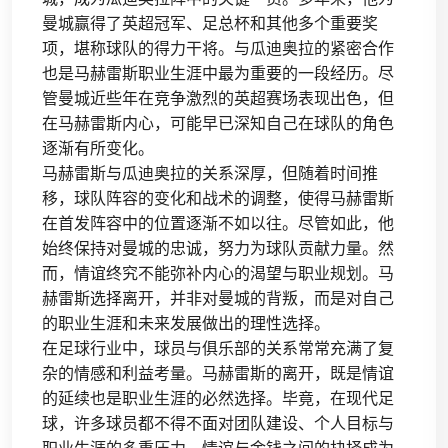
曼城赢得了英超冠军、足总杯和其他多个重要奖
项，堪称球队的得力干将。与瓜迪奥拉的紧密合作
也是马赫雷斯职业生涯中最为重要的一段经历。尽
管曼城近些年在竞争激烈的英超赛场表现出色，但
在马赫雷斯内心，可能早已深知自己在球队的角色
逐渐有所变化。
马赫雷斯与瓜迪奥拉的关系深厚，但随着时间推
移，球队阵容的变化和战术的调整，使得马赫雷斯
在首发阵容中的位置逐渐不如以往。尽管如此，他
始终保持对曼城的忠诚，努力为球队贡献力量。然
而，情谊终究不能弥补内心的渴望与职业规划。马
赫雷斯选择离开，并非对曼城的背叛，而是对自己
的职业生涯和未来发展做出的理性选择。
在足球行业中，球员与俱乐部的关系常常充满了复
杂的情感和利益考量。马赫雷斯的离开，既是情谊
的延续也是职业生涯的必然选择。毕竟，在现代足
球，许多球员都不得不面对团队建设、个人目标与