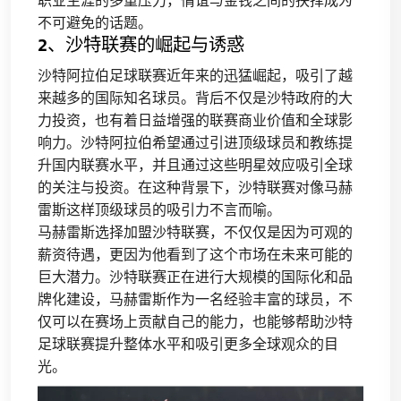
职业生涯的多重压力，情谊与金钱之间的抉择成为
不可避免的话题。
2、沙特联赛的崛起与诱惑
沙特阿拉伯足球联赛近年来的迅猛崛起，吸引了越
来越多的国际知名球员。背后不仅是沙特政府的大
力投资，也有着日益增强的联赛商业价值和全球影
响力。沙特阿拉伯希望通过引进顶级球员和教练提
升国内联赛水平，并且通过这些明星效应吸引全球
的关注与投资。在这种背景下，沙特联赛对像马赫
雷斯这样顶级球员的吸引力不言而喻。
马赫雷斯选择加盟沙特联赛，不仅仅是因为可观的
薪资待遇，更因为他看到了这个市场在未来可能的
巨大潜力。沙特联赛正在进行大规模的国际化和品
牌化建设，马赫雷斯作为一名经验丰富的球员，不
仅可以在赛场上贡献自己的能力，也能够帮助沙特
足球联赛提升整体水平和吸引更多全球观众的目
光。