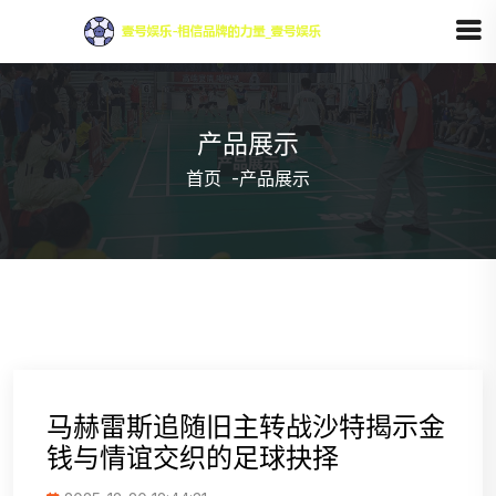
产品展示
首页
-
产品展示
马赫雷斯追随旧主转战沙特揭示金
钱与情谊交织的足球抉择