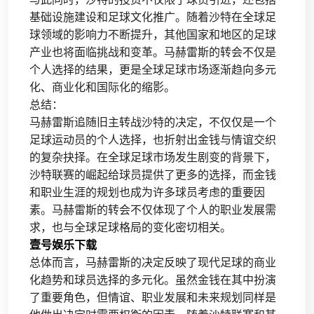
基础设施建设和足球文化推广。随着沙特在全球足
球领域的影响力不断提升，其他国家和地区的足球
产业也将面临挑战和变革。马赫雷斯的转会不仅是
个人选择的结果，更是全球足球市场逐渐趋向多元
化、商业化和国际化的缩影。
总结：
马赫雷斯追随旧主转战沙特的决定，不仅仅是一个
足球运动员的个人选择，也折射出金钱与情谊交织
的复杂抉择。在全球足球市场发生剧变的背景下，
沙特联赛的崛起给球员提供了更多的选择，而金钱
和职业生涯的规划也成为许多球员考虑的重要因
素。马赫雷斯的转会不仅体现了个人的职业发展需
求，也与全球足球格局的变化密切相关。
壹号娱乐下载
总体而言，马赫雷斯的决定反映了现代足球的商业
化趋势和球员选择的多元化。虽然金钱在其中扮演
了重要角色，但情谊、职业发展和未来规划同样是