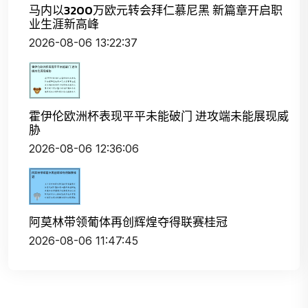
马内以3200万欧元转会拜仁慕尼黑 新篇章开启职
业生涯新高峰
2026-08-06 13:22:37
霍伊伦欧洲杯表现平平未能破门 进攻端未能展现威
胁
2026-08-06 12:36:06
阿莫林带领葡体再创辉煌夺得联赛桂冠
2026-08-06 11:47:45