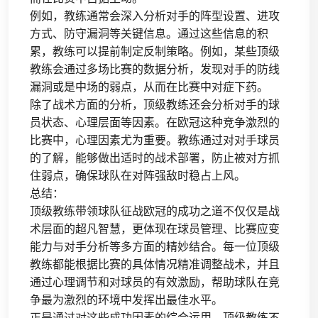
例如，教练通常会深入分析对手的阵型设置、进攻
方式、防守漏洞等关键信息。通过这些信息的积
累，教练可以提前制定反制策略。例如，某些顶级
教练会通过多场比赛的数据分析，发现对手的防线
漏洞或是中场的弱点，从而在比赛中对症下药。
除了战术方面的分析，顶级教练还会分析对手的球
员状态、心理层面等因素。在欧冠这种竞争激烈的
比赛中，心理因素尤为重要。教练通过对对手球员
的了解，能够做出适时的战术部署，防止被对方抓
住弱点，确保球队在对阵强敌时稳占上风。
总结：
顶级教练带领球队征战欧冠的成功之道不仅仅是战
术层面的超凡智慧，更体现在球员管理、比赛应变
能力与对手分析等多方面的精妙结合。每一位顶级
教练都能根据比赛的具体情况精准调整战术，并且
通过心理调节和对球员的有效激励，帮助球队在竞
争最为激烈的环境中发挥出最佳水平。
正是通过对这些成功因素的综合运用，顶级教练不