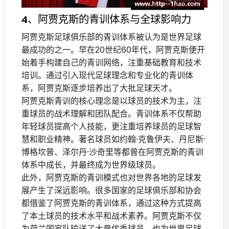
4、阿贾克斯的青训体系与全球影响力
阿贾克斯足球俱乐部的青训体系被认为是世界足球
最成功的之一。早在20世纪60年代，阿贾克斯便开
始着手构建自己的青训网络，注重基础教育和技术
培训。通过引入现代足球理念和专业化的青训体
系，阿贾克斯逐步培养出了大批足球天才。
阿贾克斯青训的核心理念是以球员的技术为主，注
重球员的战术理解和团队配合。青训体系不仅帮助
年轻球员提高个人技能，更注重培养球员的足球智
慧和职业精神。著名球员如约翰·克鲁伊夫、丹尼斯·
博格坎普、泽尔丹·沙奇里等都曾在阿贾克斯的青训
体系中成长，并最终成为世界级球员。
此外，阿贾克斯的青训模式也对世界各地的足球发
展产生了深远影响。很多国家的足球俱乐部和协会
都借鉴了阿贾克斯的青训体系，通过这种方式提高
了本土球员的技术水平和战术素养。阿贾克斯不仅
为荷兰国家队输送了大量优秀球员，也为世界足球