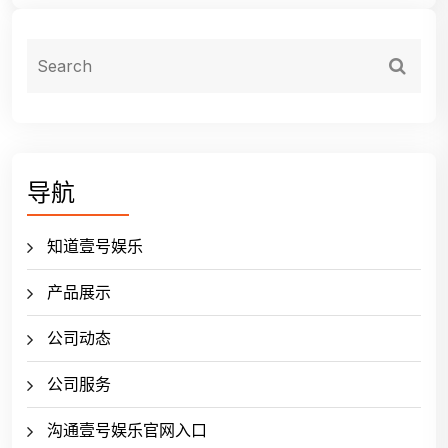
导航
知道壹号娱乐
产品展示
公司动态
公司服务
沟通壹号娱乐官网入口