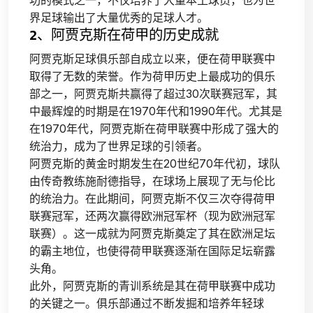
功的模式之一，不仅培养了大量本土球员，也为世
界足球输出了大量优秀的足球人才。
2、阿贾克斯在荷甲的历史成就
阿贾克斯足球俱乐部自成立以来，便在荷甲联赛中
取得了无数的荣誉。作为荷甲历史上最成功的俱乐
部之一，阿贾克斯共赢得了超过30次联赛冠军，其
中最辉煌的时期是在1970年代和1990年代。尤其是
在1970年代，阿贾克斯在荷甲联赛中形成了强大的
统治力，成为了世界足球的引领者。
阿贾克斯的黄金时期发生在20世纪70年代初，球队
由传奇教练施耐德指导，在球场上展现了无与伦比
的统治力。在此期间，阿贾克斯不仅三次夺得荷甲
联赛冠军，还两次赢得欧洲冠军杯（现为欧洲冠军
联赛）。这一成就为阿贾克斯奠定了其在欧洲足坛
的霸主地位，也使得荷甲联赛逐渐在国际足坛崭露
头角。
此外，阿贾克斯的青训系统是其在荷甲联赛中成功
的关键之一。俱乐部通过不断发掘和培养年轻球