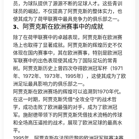
员，为球队提供了源源不断的足球人才。这些青训
球员的崛起，不仅提高了阿贾克斯的整体实力，也
使其成为了荷甲联赛中最具竞争力的俱乐部之一。
3、阿贾克斯在欧洲赛事中的成就
除了在荷甲联赛中的卓越表现，阿贾克斯在欧洲赛
场上也取得了显著成就。阿贾克斯的辉煌历史不仅
体现在国内赛事中，其在欧洲赛事，特别是欧洲冠
军联赛中的出色表现使其成为了国际足坛的常青
树。阿贾克斯历史上曾四次夺得欧洲冠军杯（1971
年、1972年、1973年、1995年），这使其成为了欧
洲足坛最具影响力的俱乐部之一。
阿贾克斯在欧洲赛场的辉煌可以追溯到1970年代。
在这一时期，阿贾克斯凭借“全攻全守”的战术哲
学，成功击败了欧洲最强的对手，成为了欧洲冠
军。施耐德带领下的阿贾克斯凭借技术流畅的传球
和全场高压逼抢的战术，展现了欧洲足球的最高水
平。
1995年，阿贾克斯在法国巴黎的欧洲冠军联赛决赛