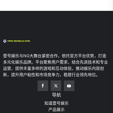
壹号娱乐与NG大舞台紧密合作，依托官方平台优势，打造
多元化娱乐品牌。平台聚焦用户需求，结合先进技术和专业
运营，提供丰富多样的游戏和互动体验，推动娱乐内容创
新，提升用户粘性和市场竞争力，稳居行业领先地位。
导航
知道壹号娱乐
产品展示