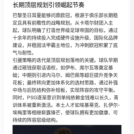
长期顶层规划引领崛起节奏
巴黎圣日耳曼能够问鼎欧冠，根源于俱乐部长期稳
定且具有前瞻性的战略规划。从卡塔尔财团入主
起，球队明确了打造世界级足球帝国的目标，通过
十余年的持续投入完成硬件设施升级、国际化品牌
建设，并稳固法甲霸主地位，为冲刺欧冠积累了底
气与耐性。
引援策略的迭代是顶层规划落地的关键。球队早期
通过砸钱获取话语权，如伊布、席尔瓦等奠定基
础；中期则引进内马尔、姆巴佩等超巨提升竞争天
花板；最终转向更加体系化的选材思路，通过补强
中场与后防结构弥补短板，实现阵容的攻守平衡。
同时，PSG逐渐意识到单纯依赖金钱难以长久，青
训体系被重新激活。本土人才如埃基蒂克、扎伊尔-
埃梅里等相继崭露锋芒，使球队拥有更加健康、可
持续的阵容层级结构。