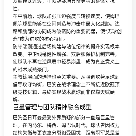
发展模式过渡，在欧冠赛场具备更强的整体对抗
性。
在中前场，球队加强压迫强度与转换速度，使姆巴
佩等球星能够在空间创造与冲击中最大化威胁。边
路和肋部的协同成为破密防的重要武器，使“无球创
造”成为进攻的核心特征。
防守端则通过后场构建与站位纪律的提升实现根本
改变。中卫线稳健性增强、双后腰保护机制完善，
使球队不再在逆风局中轻易崩盘，成为真正意义上
的战术成熟豪门。
主教练层面的选择也至关重要。从强调攻势足球到
倡导攻守均衡，巴黎在战术理念上不断接近欧冠顶
级竞技逻辑，最终实现战术赢球而非仅靠天赋硬
解。
巨星管理与团队精神融合成型
巴黎圣日耳曼最受外界质疑的部分一直是巨星管
理。在内马尔、梅西、姆巴佩时代，球队曾因权力
结构失衡与更衣室分裂饱受困扰，距离冠军总是差