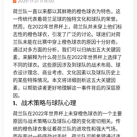
2025-11-21 11:15:00
荷兰队一直以来都以其鲜艳的橙色球衣为特色，这
一传统代表着荷兰足球的独特文化和球队的荣誉。
然而，在2022年世界杯上，荷兰队并未穿上他们标
志性的橙色球衣，引发了广泛的讨论。球迷们对荷
兰队未能在比赛中穿上橙色球衣的原因十分好奇。
通过对多方面的分析，我们可以归纳出五大关键因
素，来解释为什么荷兰队在2022年世界杯上选择了
不同的球衣。这些原因涉及到球队的战术布局、球
衣设计理念、商业考虑、文化因素以及球队历史上
的某些特殊情况。本文将详细剖析这五大关键因
素，以帮助读者更好地理解这一事件背后的深层原
因。
1、战术策略与球队心理
荷兰队在2022年世界杯上未穿橙色球衣的一个主要
原因与战术策略以及球队心理的变化密切相关。传
统的橙色球衣象征着荷兰队的进攻性和强大气场，
而在面对一些强劲对手时，荷兰队可能希望通过选