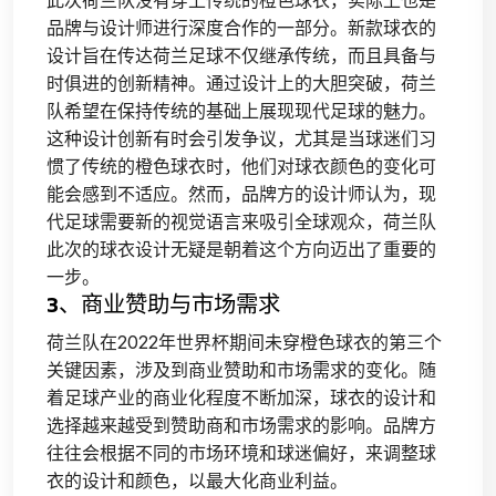
品牌与设计师进行深度合作的一部分。新款球衣的
设计旨在传达荷兰足球不仅继承传统，而且具备与
时俱进的创新精神。通过设计上的大胆突破，荷兰
队希望在保持传统的基础上展现现代足球的魅力。
这种设计创新有时会引发争议，尤其是当球迷们习
惯了传统的橙色球衣时，他们对球衣颜色的变化可
能会感到不适应。然而，品牌方的设计师认为，现
代足球需要新的视觉语言来吸引全球观众，荷兰队
此次的球衣设计无疑是朝着这个方向迈出了重要的
一步。
3、商业赞助与市场需求
荷兰队在2022年世界杯期间未穿橙色球衣的第三个
关键因素，涉及到商业赞助和市场需求的变化。随
着足球产业的商业化程度不断加深，球衣的设计和
选择越来越受到赞助商和市场需求的影响。品牌方
往往会根据不同的市场环境和球迷偏好，来调整球
衣的设计和颜色，以最大化商业利益。