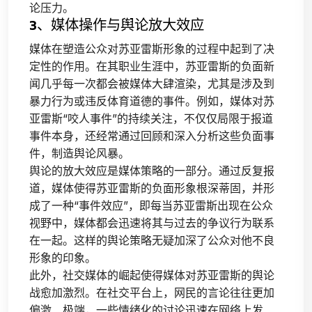
论压力。
3、媒体操作与舆论放大效应
媒体在塑造公众对苏亚雷斯形象的过程中起到了决
定性的作用。在其职业生涯中，苏亚雷斯的负面新
闻几乎每一次都会被媒体大肆渲染，尤其是涉及到
暴力行为或违反体育道德的事件。例如，媒体对苏
亚雷斯“咬人事件”的持续关注，不仅仅局限于报道
事件本身，还经常通过回顾和深入分析这些负面事
件，制造舆论风暴。
舆论的放大效应是媒体策略的一部分。通过反复报
道，媒体使得苏亚雷斯的负面形象根深蒂固，并形
成了一种“事件效应”，即每当苏亚雷斯出现在公众
视野中，媒体都会迅速将其与过去的争议行为联系
在一起。这样的舆论策略无疑加深了公众对他不良
形象的印象。
此外，社交媒体的崛起使得媒体对苏亚雷斯的舆论
战愈加激烈。在社交平台上，网民的言论往往更加
偏激、极端，一些情绪化的讨论迅速在网络上发