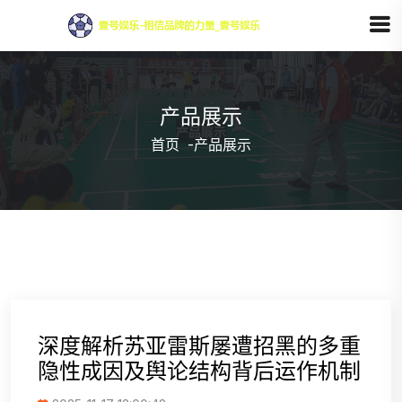
产品展示
首页
-
产品展示
深度解析苏亚雷斯屡遭招黑的多重
隐性成因及舆论结构背后运作机制