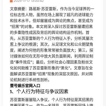
2025-11-17 13:00:42
文章摘要：路易斯·苏亚雷斯，作为当今足球界的一
位标志性人物，虽然在场上展现了超凡的进球能力
和技术水平，但却屡屡成为舆论的焦点，甚至成为
“招黑”的对象。本文将深入探讨苏亚雷斯屡遭招黑
的多重隐性成因及背后的舆论结构运作机制。首
先，从苏亚雷斯的个人行为特征入手，分析其屡次
惹上争议的根源；其次，从足球文化和公众期望角
度，阐述为何他的形象常常被负面放大；第三，探
讨媒体如何在无形中放大其负面新闻，利用舆论制
造“事件效应”；最后，分析社会心理因素及粉丝文
化如何助推了苏亚雷斯形象的“黑化”。文章旨在全
面解读苏亚雷斯“招黑”现象的深层次原因，并对舆
论机制进行系统性剖析。
壹号娱乐官网入口
1、个人行为特征与争议因素
苏亚雷斯屡屡陷入争议，个人行为特征是其招黑的
首要因素之一。作为一名球员，苏亚雷斯因场上情