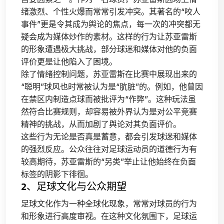
绪激烈、个性火爆而常常引发冲突。其著名的“咬人
事件”更是令其成为舆论的焦点，每一次的冲突都无
疑会成为媒体炒作的素材。这样的行为让苏亚雷斯
的形象遭遇极大挑战，部分球迷和媒体对他的负面
评价更是让他陷入了困境。
除了情绪控制问题，苏亚雷斯在比赛中展现出来的
“聪明”球风也时常被认为是“肮脏”的。例如，他曾因
在禁区内制造点球而被批评为“作弊”。这种玩法虽
然符合比赛规则，却容易被外界认为是对公平竞赛
精神的挑战，从而加剧了舆论对其负面评价。
这些行为无论是否真是蓄意，都会引发球迷和媒体
的强烈反应。公众往往对足球运动员的道德行为有
较高期待，苏亚雷斯的“另类”举止让他始终在负面
标签的阴影下徘徊。
2、足球文化与公众期望
足球文化作为一种全球化现象，常常对球员的行为
和形象进行高度审视。在这种文化氛围下，足球运