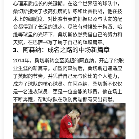
心理素质成长的关键期。在这个世界级的球队中，
桑切斯接受了极高强度的训练和比赛挑战，他在技
术上的细腻度、对比赛节奏的把握以及与队友的配
合都得到了长足的进步。尽管有时候处于梅西、哈
维等球星的光环下，桑切斯依然凭借自己的努力和
天赋，在巴萨书写了属于自己的辉煌篇章。
3、阿森纳：成名之路的中场新篇章
2014年，桑切斯转会至英超的阿森纳，开启了他职
业生涯的新篇章。加盟阿森纳后，桑切斯迅速适应
了英超的节奏，并凭借自己无与伦比的个人能力，
成为了球队的核心球员。在阿森纳，桑切斯不仅仅
是一名进攻球员，更是一位全能的球员，他在场上
不断奔跑，帮助球队在攻防两端都有突出贡献。