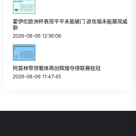
霍伊伦欧洲杯表现平平未能破门 进攻端未能展现威
胁
2026-08-06 12:36:06
阿莫林带领葡体再创辉煌夺得联赛桂冠
2026-08-06 11:47:45