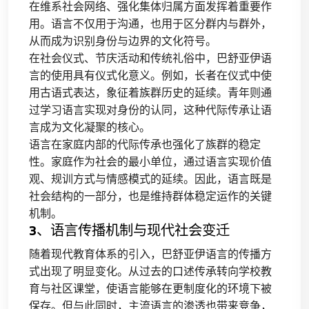
在维系社会网络、强化集体归属方面发挥着重要作
用。语言不仅用于沟通，也用于区分群内与群外，
从而成为识别身份与边界的文化符号。
在社会仪式、节庆活动和传统礼俗中，巴舒亚伊语
言的使用具有仪式化意义。例如，长者在仪式中使
用古语式表达，象征着族群历史的延续。青年则通
过学习语言实现对身份的认同，这种代际传承让语
言成为文化凝聚的核心。
语言在家庭内部的代际传承也强化了族群的稳定
性。家庭作为社会的最小单位，通过语言实现价值
观、规训方式与情感模式的延续。因此，语言既是
社会结构的一部分，也是维持群体稳定运作的关键
机制。
3、语言传播机制与现代社会变迁
随着现代教育体系的引入，巴舒亚伊语言的传播方
式出现了明显变化。从过去的口述传承转向学校教
育与社区课堂，使语言能够在更制度化的环境下被
保存。但与此同时，主流语言的渗透也带来竞争，