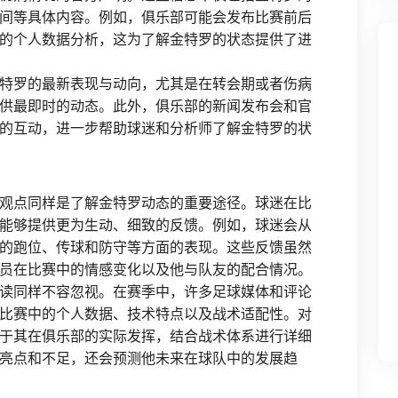
间等具体内容。例如，俱乐部可能会发布比赛前后
的个人数据分析，这为了解金特罗的状态提供了进
特罗的最新表现与动向，尤其是在转会期或者伤病
供最即时的动态。此外，俱乐部的新闻发布会和官
的互动，进一步帮助球迷和分析师了解金特罗的状
观点同样是了解金特罗动态的重要途径。球迷在比
能够提供更为生动、细致的反馈。例如，球迷会从
的跑位、传球和防守等方面的表现。这些反馈虽然
员在比赛中的情感变化以及他与队友的配合情况。
读同样不容忽视。在赛季中，许多足球媒体和评论
比赛中的个人数据、技术特点以及战术适配性。对
于其在俱乐部的实际发挥，结合战术体系进行详细
亮点和不足，还会预测他未来在球队中的发展趋