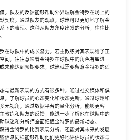
值。队友的反馈能够帮助外界理解金特罗在场上的
默契度。通过队友的观点，球迷可以更好地了解金
系下的表现。这种从队友角度出发的分析，往往比
。
罗在球队中的成长潜力。若主教练对其表现给予正
空间，往往意味着金特罗在球队中的角色有望进一
或未能达到预期要求，球迷就需要留意金特罗的适
态与最新表现的方式有很多种。通过社交媒体和俱
息，了解球员的心态变化和状态更新；通过球迷和
多元视角；通过数据平台的量化分析，能够更客
主教练和队友的反馈，能进一步了解他在球队中的
助球迷和分析师全面把握金特罗的最新动态。
获得金特罗的比赛表现分析，还能对其未来的发展
些信息同样能够帮助他们更好地评估球员的状态与