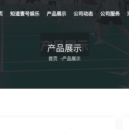
页
知道壹号娱乐
产品展示
公司动态
公司服务
产品展示
首页
-
产品展示