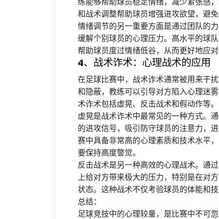
练能够帮助球员稳定情绪，减少紧张感，
和战术调整帮助球员增强进攻欲望，避免
情绪调节的另一重要方面是通过团队的力
缓解个别球员的心理压力。高水平的球队
帮助球员度过情绪低谷，从而更好地应对
4、战术诈术：心理战术的应用
在足球比赛中，战术诈术通常被用来干扰
和隐蔽，教练可以引导对方陷入心理迷雾
术诈术包括虚晃、反击战术和假动作等。
虚晃是战术诈术中最常见的一种方式。通
的进攻信号，吸引防守球员的注意力，进
赛中具备非常高的心理素质和技术水平，
要保持高度警觉。
反击战术是另一种高效的心理战术。通过
上给对方带来极大的压力，特别是在对方
状态。这种战术不仅考验球员的体能和技
总结：
足球竞技中的心理较量，是比赛中不可忽