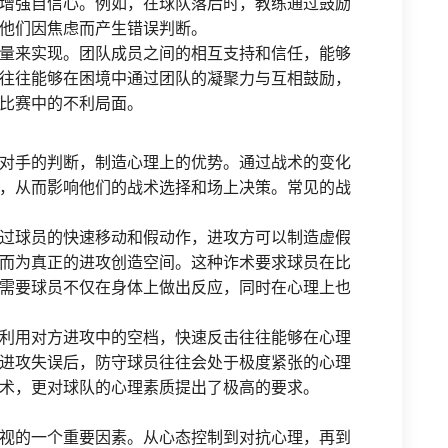
增强自信心。例如，在球队落后时，教练通过鼓励
他们因焦虑而产生错误判断。
量来实现。团队成员之间的相互支持和信任，能够
往往能够在困境中通过团队的凝聚力与互相鼓励，
比赛中的不利局面。
对手的判断，制造心理上的优势。通过战术的变化
，从而影响他们的战术选择和场上决策。常见的战
过球员的快速移动和假动作，进攻方可以制造虚假
而为真正的进攻创造空间。这种诈术要求球员在比
需要球员不仅在身体上做出反应，同时在心理上也
利用对方进攻中的空档，快速反击往往能够在心理
进攻失误后，防守球员往往会处于极度紧张的心理
术，更对球队的心理素质提出了极高的要求。
视的一个重要因素。从心态控制到对抗心理，再到