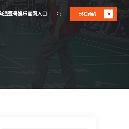
沟通壹号娱乐官网入口
现在预约