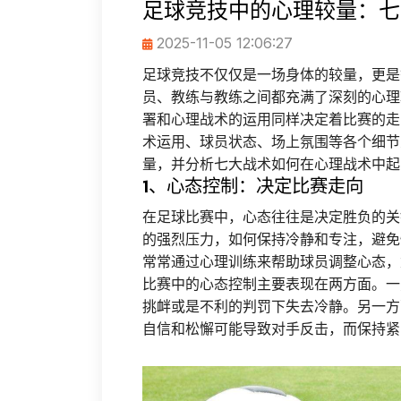
足球竞技中的心理较量：七
2025-11-05 12:06:27
足球竞技不仅仅是一场身体的较量，更是
员、教练与教练之间都充满了深刻的心理
署和心理战术的运用同样决定着比赛的走
术运用、球员状态、场上氛围等各个细节
量，并分析七大战术如何在心理战术中起
1、心态控制：决定比赛走向
在足球比赛中，心态往往是决定胜负的关
的强烈压力，如何保持冷静和专注，避免
常常通过心理训练来帮助球员调整心态，
比赛中的心态控制主要表现在两方面。一
挑衅或是不利的判罚下失去冷静。另一方
自信和松懈可能导致对手反击，而保持紧