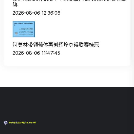
胁
2026-08-06 12:36:06
阿莫林带领葡体再创辉煌夺得联赛桂冠
2026-08-06 11:47:45