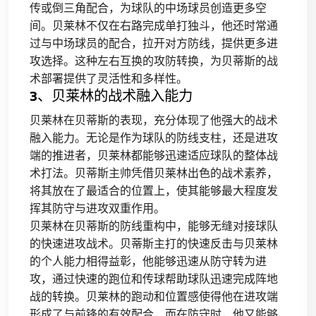
传或倒三角配合，为球队的中场球员创造更多空
间。贝莱林不仅在右路完成单打独斗，他还时常通
过与中场球员的配合，拉开对方防线，提供更多进
攻选择。这种左右互换的攻防转换，为贝蒂斯的战
术部署提供了灵活性和多样性。
3、贝莱林的战术融入能力
贝莱林在贝蒂斯的表现，充分体现了他强大的战术
融入能力。无论是作为球队的防线支柱，还是进攻
端的推进者，贝莱林都能够迅速适应球队的整体战
术打法。贝蒂斯主帅凭借贝莱林出色的战术素养，
将其放在了最适合的位置上，使其能够最大程度发
挥其防守与进攻双重作用。
贝莱林在贝蒂斯的防线重构中，能够无缝对接球队
的快速进攻战术。贝蒂斯主打的快速反击与贝莱林
的个人能力相得益彰，他能够迅速从防守转为进
攻，通过快速的跑位和传球帮助球队迅速完成阵地
战的转换。贝莱林的跑动和位置感使得他在进攻端
形成了与前锋的有效配合，而在防守时，他又能够