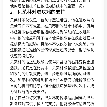
提供了坚实的保障，特别是在与对方边锋对抗时，
他的经验和技术使他成为防线中的重要一员。
2、贝莱林对进攻端的支持
贝莱林不仅仅是一位防守型边后卫，他在进攻端的
贡献同样不可忽视。在贝蒂斯的战术体系中，贝莱
林经常能够在后场推进时参与到球队的进攻组织
中。他的速度和脚下技术使得他能够在反击过程中
提供极大的威胁。贝莱林不仅仅依赖个人突破，他
还能够通过准确的长传球或是短传配合，帮助球队
快速转换进攻。
贝莱林的插上进攻能力使得贝蒂斯的右路变得更加
活跃，尤其是在比赛中，贝莱林能够通过高位压迫
和及时的进攻支持，进一步激活贝蒂斯的边路进
攻。贝莱林的高跑动和场上位置感使得他能够在适
当的时机回归防守，但也能快速参与到进攻中，成
为进攻线的重要支点。
除了自己带球突破，贝莱林的传球精度同样为贝蒂
斯进攻端提供了极大的支持。他能够通过精准的横