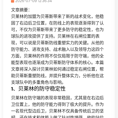
2026-07-09 12:36:34
文章摘要：
贝莱林的加盟为贝蒂斯带来了新的战术变化，他稳
固了右边后卫位置，在防线上的表现逐渐得到了认
可，不仅为贝蒂斯带来了更多防守的稳定性，也为
球队的进攻提供了支持。贝莱林在右闸位置的表
现，可以说是贝蒂斯防线重塑实力的关键。从他的
防守能力、进攻支持、战术融入以及领导力这四个
方面，贝莱林的作用不仅仅局限于防守端，他的全
能型表现也逐渐成为贝蒂斯防守体系的核心。本篇
文章将深入探讨贝莱林如何通过稳定右闸位置，帮
助贝蒂斯重塑防线，并提升整体实力，分析他在这
支球队中的多重角色与影响。
1、贝莱林的防守稳定性
贝莱林在防守端的表现非常稳固，尤其是在右边后
卫位置上，他的防守能力得到了极大的提升。作为
一名现代型边后卫，贝莱林不仅具备传统后卫的坚
韧，还在技术和体能上做了针对性增强。他的站位