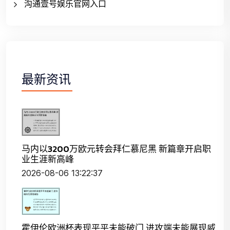
沟通壹号娱乐官网入口
最新资讯
马内以3200万欧元转会拜仁慕尼黑 新篇章开启职
业生涯新高峰
2026-08-06 13:22:37
霍伊伦欧洲杯表现平平未能破门 进攻端未能展现威