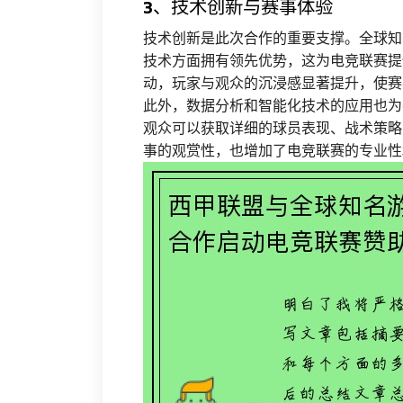
3、技术创新与赛事体验
技术创新是此次合作的重要支撑。全球知
技术方面拥有领先优势，这为电竞联赛提
动，玩家与观众的沉浸感显著提升，使赛
此外，数据分析和智能化技术的应用也为
观众可以获取详细的球员表现、战术策略
事的观赏性，也增加了电竞联赛的专业性