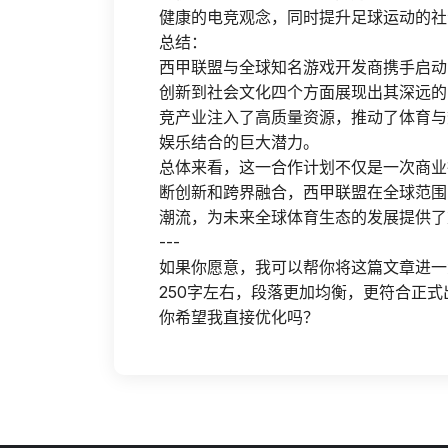
健康的电竞观念，同时提升足球运动的社
总结：
西甲联盟与全球知名游戏开发商携手启动
创新到社会文化四个方面展现出其深远的
竞产业注入了高质量资源，推动了体育与
娱乐结合的巨大潜力。
总体来看，这一合作计划不仅是一次商业
断创新和跨界融合，西甲联盟在全球范围
潮流，为未来全球体育生态的发展提供了
---
如果你愿意，我可以帮你将这篇文章进一步
250字左右，段落更加均衡，更符合正
你希望我直接优化吗？