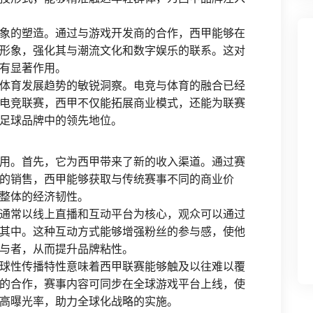
象的塑造。通过与游戏开发商的合作，西甲能够在
形象，强化其与潮流文化和数字娱乐的联系。这对
有显著作用。
体育发展趋势的敏锐洞察。电竞与体育的融合已经
电竞联赛，西甲不仅能拓展商业模式，还能为联赛
足球品牌中的领先地位。
用。首先，它为西甲带来了新的收入渠道。通过赛
的销售，西甲能够获取与传统赛事不同的商业价
整体的经济韧性。
通常以线上直播和互动平台为核心，观众可以通过
其中。这种互动方式能够增强粉丝的参与感，使他
与者，从而提升品牌粘性。
球性传播特性意味着西甲联赛能够触及以往难以覆
的合作，赛事内容可同步在全球游戏平台上线，使
高曝光率，助力全球化战略的实施。