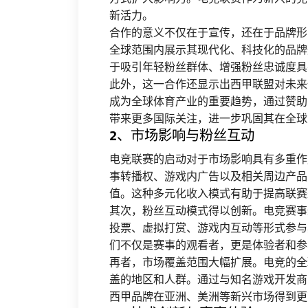
新活力。
合作的意义不仅在于宣传，还在于品牌形
全球范围内展示其现代化、科技化的品牌
于吸引年轻粉丝群体、增强粉丝忠诚度具
此外，这一合作还显示出西甲联盟对未来
成为全球体育产业的重要趋势，通过赞助
带来更多国际关注，进一步巩固其在全球
2、市场影响与粉丝互动
电竞联赛的启动对于市场影响具有多重作
事转播权、游戏内广告以及相关周边产品
值。这种多元化收入模式有助于提高联赛
其次，粉丝互动模式得以创新。电竞赛事
投票、虚拟打赏、游戏内互动等形式参与
们不仅是赛事的观看者，更是体验者和参
再者，市场覆盖范围大幅扩展。电竞的全
盖的地区和人群。通过与知名游戏开发商
西甲品牌在亚洲、美洲等新兴市场得到更