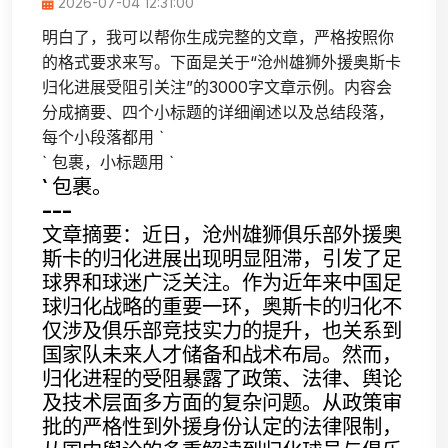
2026-07-04 12:31:00
明白了，我可以帮你生成完整的文章，严格按照你
的格式要求来写。下面是关于“沧州雄狮外援奥斯卡
归化进展受阻引关注”的3000字文章示例。内容会
分成摘要、四个小标题的详细阐述以及总结段落，
每个小段落都用 `
` 包裹，小标题用 `
` 包裹。
---
文章摘要：近日，沧州雄狮俱乐部外援奥
斯卡的归化进展出现明显阻滞，引发了足
球界和球迷广泛关注。作为近年来中国足
球归化战略的重要一环，奥斯卡的归化不
仅涉及俱乐部竞技实力的提升，也关系到
国家队未来人才储备和战术布局。然而，
归化进程的受阻暴露了政策、法律、舆论
及技术层面多方面的复杂问题。从政策审
批的严格性到外援身份认定的法律限制，