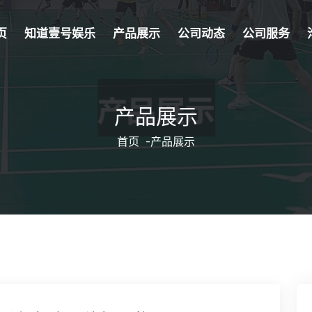
页
知道壹号娱乐
产品展示
公司动态
公司服务
产品展示
首页
-
产品展示