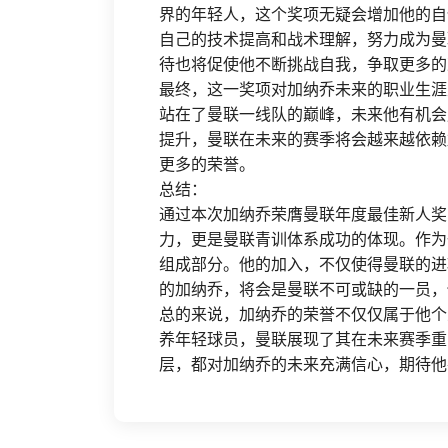
界的年轻人，这个奖项无疑会增加他的自
自己的技术提高和战术理解，努力成为曼
待也将促使他不断挑战自我，争取更多的
最终，这一奖项对加纳乔未来的职业生涯
站在了曼联一线队的巅峰，未来他有机会
提升，曼联在未来的赛季将会越来越依赖
更多的荣誉。
总结：
通过本次加纳乔荣膺曼联年度最佳新人奖
力，更是曼联青训体系成功的体现。作为
组成部分。他的加入，不仅使得曼联的进
的加纳乔，将会是曼联不可或缺的一员，
总的来说，加纳乔的荣誉不仅仅属于他个
养年轻球员，曼联展现了其在未来赛季重
层，都对加纳乔的未来充满信心，期待他