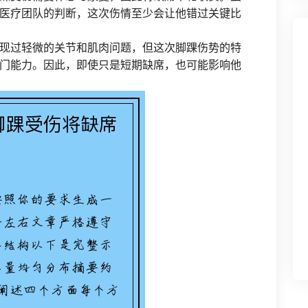
医疗团队的判断，这次伤情至少会让他错过关键比
现过轻微的关节和肌肉问题，但这次脚踝伤势的特
门能力。因此，即使只是短期缺席，也可能影响他