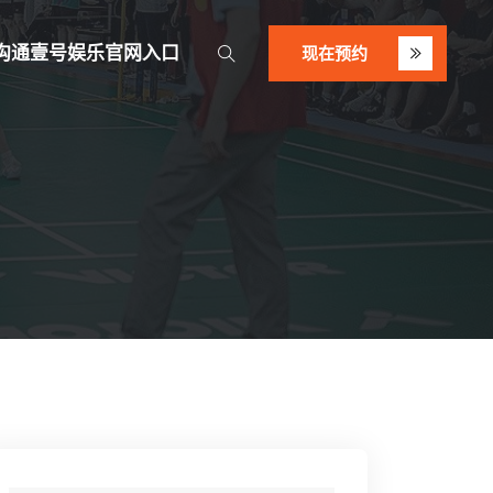
沟通壹号娱乐官网入口
现在预约