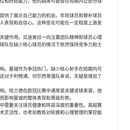
位和终结能力，他的缺席可能会在短期内让部分球
提供了展示自己能力的机会。年轻球员和替补球员
人表现和自信心。这种变化可能在一定程度上激发
关键作用。瓜迪奥拉一向注重团队精神和球员心理
球队在缺少核心球员的情况下依然保持竞争力和士
响。曼城作为争冠热门，缺少核心射手在短期内可
这对于利物浦、切尔西等强队来说，无疑是增加了
响。哈兰德在欧冠比赛中通常是关键进球来源，他
而影响曼城的整体表现和晋级形势。
中需要关注球员健康和阵容深度的重要性。英超赛
术灵活性，也考验教练对轮换和心理管理的掌控能