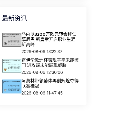
最新资讯
马内以3200万欧元转会拜仁
慕尼黑 新篇章开启职业生涯
新高峰
2026-08-06 13:22:37
霍伊伦欧洲杯表现平平未能破
门 进攻端未能展现威胁
2026-08-06 12:36:06
阿莫林带领葡体再创辉煌夺得
联赛桂冠
2026-08-06 11:47:45