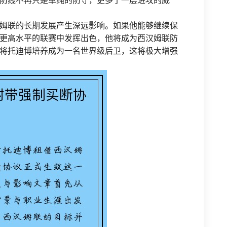
防线不再只是单纯的防守，更多了一层进攻的威
姆联的长期发展产生深远影响。如果他能够继续保
更高水平的联赛中发挥出色，他将成为西汉姆联防
将托迪博培养成为一名世界级后卫，这将极大增强