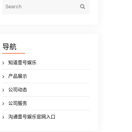
导航
知道壹号娱乐
产品展示
公司动态
公司服务
沟通壹号娱乐官网入口