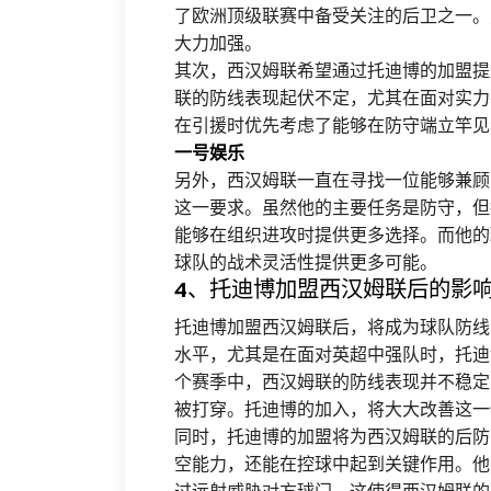
了欧洲顶级联赛中备受关注的后卫之一。
大力加强。
其次，西汉姆联希望通过托迪博的加盟提
联的防线表现起伏不定，尤其在面对实力
在引援时优先考虑了能够在防守端立竿见
一号娱乐
另外，西汉姆联一直在寻找一位能够兼顾
这一要求。虽然他的主要任务是防守，但
能够在组织进攻时提供更多选择。而他的
球队的战术灵活性提供更多可能。
4、托迪博加盟西汉姆联后的影
托迪博加盟西汉姆联后，将成为球队防线
水平，尤其是在面对英超中强队时，托迪
个赛季中，西汉姆联的防线表现并不稳定
被打穿。托迪博的加入，将大大改善这一
同时，托迪博的加盟将为西汉姆联的后防
空能力，还能在控球中起到关键作用。他