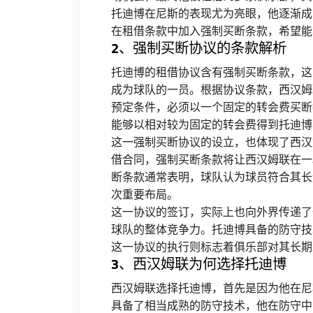
托迪博在尼斯的表现尤为亮眼，他逐渐成
在租借条款中加入强制买断条款，希望能
2、强制买断协议的条款解析
托迪博的租借协议含有强制买断条款，这
成为球队的一员。根据协议条款，西汉姆
预定条件，必须以一个固定的转会费买断
能够以相对较为固定的转会费得到托迪博
这一强制买断协议的设立，也体现了西汉
借合同，强制买断条款将让西汉姆联在一
断条款通常表明，球队认为球员符合其长
次重要布局。
这一协议的签订，实际上也向外界传递了
球队的整体竞争力。托迪博具备的防守技
这一协议的执行则标志着俱乐部对其长期
3、西汉姆联为何选择托迪博
西汉姆联选择托迪博，首先是因为他在尼
具备了相当成熟的防守技术，他在防守中