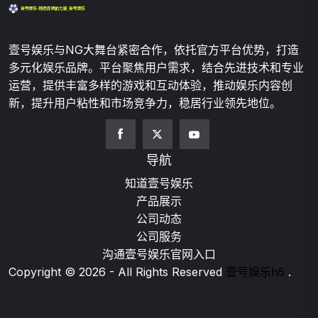
壹号娱乐与NG大舞台紧密合作，依托官方平台优势，打造
多元化娱乐品牌。平台聚焦用户需求，结合先进技术和专业
运营，提供丰富多样的游戏和互动体验，推动娱乐内容创
新，提升用户粘性和市场竞争力，稳居行业领先地位。
导航
知道壹号娱乐
产品展示
公司动态
公司服务
沟通壹号娱乐官网入口
Copyright © 2026 - All Rights Reserved
壹号娱乐h5
.