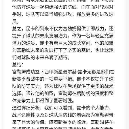
他防守球员一起构建强大的防线，而在面对较弱对
手时，球队可以适当加强进攻，释放更多的进攻球
员。
总之，昆卡的到来不仅为富勒姆提供了即战力，还
提升了球队的未来发展潜力。作为一名年轻且充满
潜力的球员，昆卡有着巨大的成长空间，他的加盟
为富勒姆未来的发展打下了坚实的基础，也让球迷
们对球队的未来充满了期待。
总结：
富勒姆成功签下西甲新星豪尔赫·昆卡无疑是他们在
新赛季备战中的一项重要举措。昆卡不仅提升了球
队的防守实力，还为球队在后场提供了更多的战术
选择。通过他的加盟，富勒姆在后防线的深度和整
体竞争力上都得到了显著增强。
通过详细分析，我们可以看到，昆卡的个人能力、
战术适应性以及对球队后防线的增强都为富勒姆带
来了巨大的价值。随着新赛季的临近，富勒姆将在