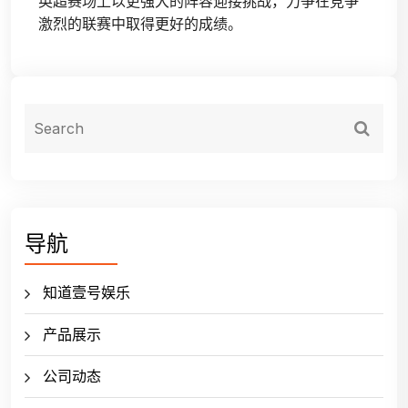
英超赛场上以更强大的阵容迎接挑战，力争在竞争
激烈的联赛中取得更好的成绩。
导航
知道壹号娱乐
产品展示
公司动态