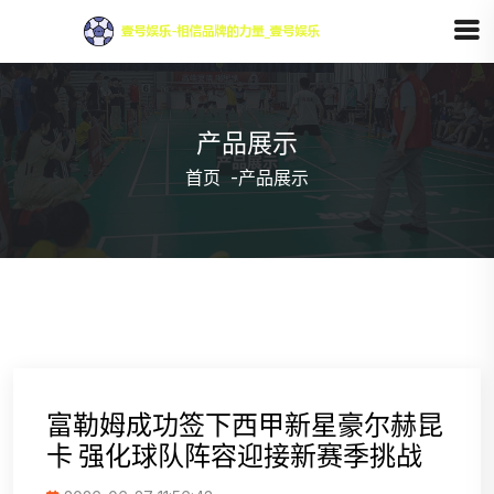
产品展示
首页
-
产品展示
富勒姆成功签下西甲新星豪尔赫昆
卡 强化球队阵容迎接新赛季挑战