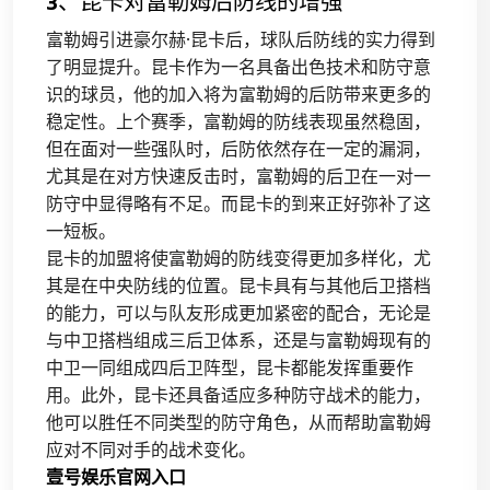
3、昆卡对富勒姆后防线的增强
富勒姆引进豪尔赫·昆卡后，球队后防线的实力得到
了明显提升。昆卡作为一名具备出色技术和防守意
识的球员，他的加入将为富勒姆的后防带来更多的
稳定性。上个赛季，富勒姆的防线表现虽然稳固，
但在面对一些强队时，后防依然存在一定的漏洞，
尤其是在对方快速反击时，富勒姆的后卫在一对一
防守中显得略有不足。而昆卡的到来正好弥补了这
一短板。
昆卡的加盟将使富勒姆的防线变得更加多样化，尤
其是在中央防线的位置。昆卡具有与其他后卫搭档
的能力，可以与队友形成更加紧密的配合，无论是
与中卫搭档组成三后卫体系，还是与富勒姆现有的
中卫一同组成四后卫阵型，昆卡都能发挥重要作
用。此外，昆卡还具备适应多种防守战术的能力，
他可以胜任不同类型的防守角色，从而帮助富勒姆
应对不同对手的战术变化。
壹号娱乐官网入口