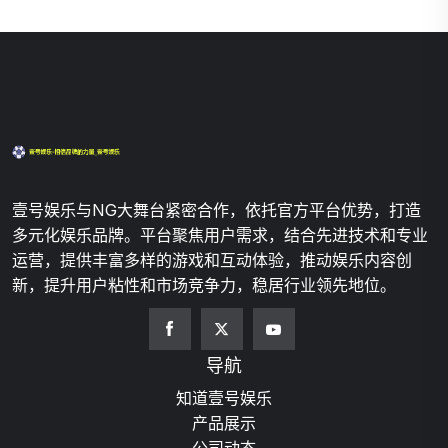
壹号娱乐与NG大舞台紧密合作，依托官方平台优势，打造
多元化娱乐品牌。平台聚焦用户需求，结合先进技术和专业
运营，提供丰富多样的游戏和互动体验，推动娱乐内容创
新，提升用户粘性和市场竞争力，稳居行业领先地位。
导航
知道壹号娱乐
产品展示