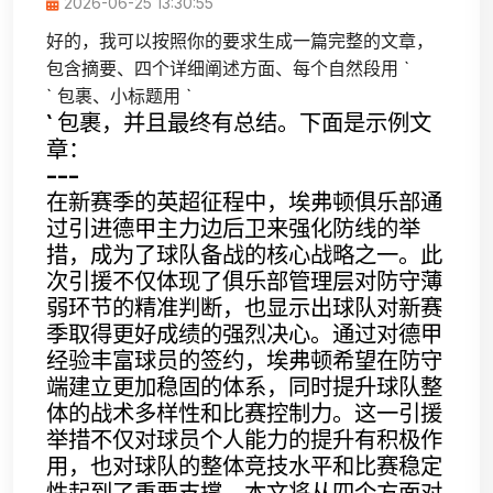
2026-06-25 13:30:55
好的，我可以按照你的要求生成一篇完整的文章，
包含摘要、四个详细阐述方面、每个自然段用 `
` 包裹、小标题用 `
` 包裹，并且最终有总结。下面是示例文
章：
---
在新赛季的英超征程中，埃弗顿俱乐部通
过引进德甲主力边后卫来强化防线的举
措，成为了球队备战的核心战略之一。此
次引援不仅体现了俱乐部管理层对防守薄
弱环节的精准判断，也显示出球队对新赛
季取得更好成绩的强烈决心。通过对德甲
经验丰富球员的签约，埃弗顿希望在防守
端建立更加稳固的体系，同时提升球队整
体的战术多样性和比赛控制力。这一引援
举措不仅对球员个人能力的提升有积极作
用，也对球队的整体竞技水平和比赛稳定