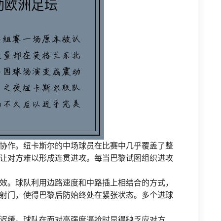
协作。纽卡斯尔的中场球员在比赛中几乎覆盖了整
让对方难以形成连贯进攻。每当巴黎试图组织进攻
效。球队利用边路速度和中路插上相结合的方式，
射门，使得巴黎后防始终处在紧张状态。多个进球
迟缓。球队在面对高强度逼抢时显得缺乏应对方