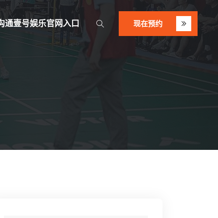
沟通壹号娱乐官网入口
现在预约