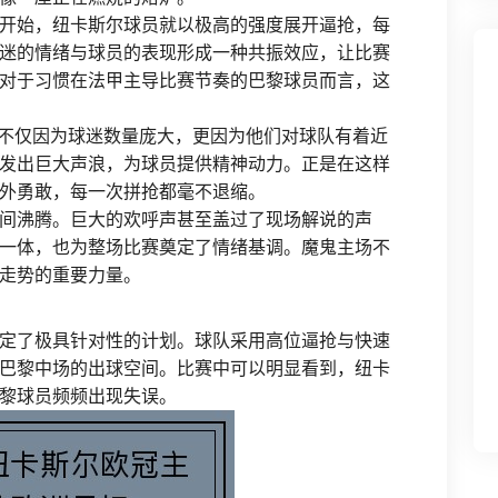
开始，纽卡斯尔球员就以极高的强度展开逼抢，每
迷的情绪与球员的表现形成一种共振效应，让比赛
对于习惯在法甲主导比赛节奏的巴黎球员而言，这
，不仅因为球迷数量庞大，更因为他们对球队有着近
发出巨大声浪，为球员提供精神动力。正是在这样
外勇敢，每一次拼抢都毫不退缩。
间沸腾。巨大的欢呼声甚至盖过了现场解说的声
一体，也为整场比赛奠定了情绪基调。魔鬼主场不
走势的重要力量。
定了极具针对性的计划。球队采用高位逼抢与快速
巴黎中场的出球空间。比赛中可以明显看到，纽卡
黎球员频频出现失误。