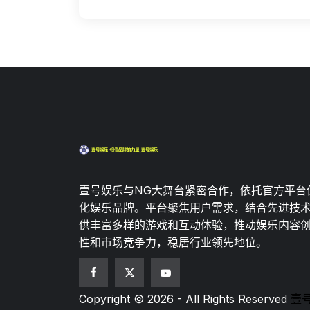
壹号娱乐与NG大舞台紧密合作，依托官方平台
化娱乐品牌。平台聚焦用户需求，结合先进技
供丰富多样的游戏和互动体验，推动娱乐内容
性和市场竞争力，稳居行业领先地位。
Copyright © 2026 - All Rights Reserved
壹号