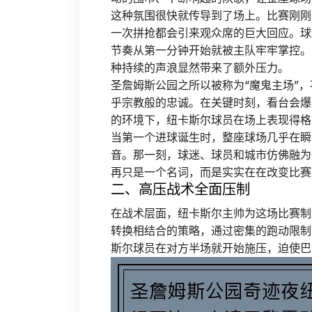
这种氛围很快就传导到了场上。比赛刚刚
一次拼抢都会引来观众席的巨大回应。球
节奏从第一分钟开始就被主队牢牢掌控。
种持续的声浪显然带来了额外压力。
圣詹姆斯公园之所以被称为“魔鬼主场”
乎宗教般的忠诚。在关键时刻，看台会爆
的环境下，纽卡斯尔球员在场上表现得格
当第一个进球诞生时，整座球场几乎在瞬
音。那一刻，球迷、球员和城市仿佛融为
再只是一个名词，而是实实在在改变比赛
二、高压战术全面压制
在战术层面，纽卡斯尔主帅为这场比赛制
转换相结合的策略，通过密集的跑动限制
斯尔球员在对方半场就开始施压，迫使巴