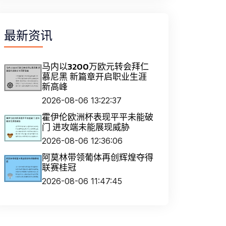
最新资讯
马内以3200万欧元转会拜仁
慕尼黑 新篇章开启职业生涯
新高峰
2026-08-06 13:22:37
霍伊伦欧洲杯表现平平未能破
门 进攻端未能展现威胁
2026-08-06 12:36:06
阿莫林带领葡体再创辉煌夺得
联赛桂冠
2026-08-06 11:47:45