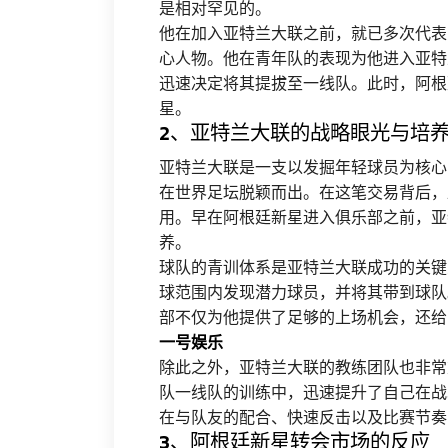
是相对罕见的。
他在加入亚特兰大联之前，就已多次代表
心人物。他在青年队的表现为他进入亚特
迅速决定将其提拔至一线队。此时，阿根
星。
2、亚特兰大联的战略眼光与培
亚特兰大联是一支以发掘年轻球员为核心
在世界足坛脱颖而出。在这笔交易背后，
用。早在阿根廷新星进入俱乐部之前，亚
养。
球队的青训体系是亚特兰大联成功的关键
球范围内发现潜力球员，并将其带到球队
部不仅为他提供了足够的上场机会，还给
一号娱乐
除此之外，亚特兰大联的教练团队也非常
队一线队的训练中，迅速提升了自己在战
在与队友的配合、快速反击以及比赛节奏
3、阿根廷新星转会市场的反应