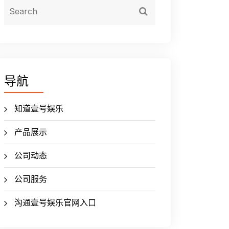
导航
知道壹号娱乐
产品展示
公司动态
公司服务
沟通壹号娱乐官网入口