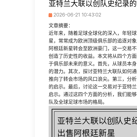
亚特兰大联以创队史纪录的
2026-06-21 10:43:02
文章摘要：
近年来，随着足球全球化的深入，年轻球
星，常常成为欧洲顶级俱乐部的追逐对象
阿根廷新星转会至欧洲豪门，这一交易不
创造了历史性的收益。本文将从四个方面
于俱乐部未来的意义。首先，从球员本身
的潜力。其次，探讨亚特兰大联队如何通
推向了转会市场的风口浪尖。第三，分析
的启示。最后，讨论这一交易对于亚特兰
启示。通过这四个方面的分析，我们能够
队及全球足球市场的格局。