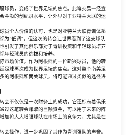
股球员，变成了世界足坛的焦点。此笔交易一经宣
会金额的创纪录水平，让外界对于亚特兰大联的运
球员个人价值的认可，也是对亚特兰大联青训体系
视为“低调”，但这次的转会让世界看到了这支球队
也引发了其他俱乐部对于青训投资和年轻球员培养
视年轻球员的选拔和培养。
际市场价值。作为阿根廷的一位新兴球员，他的转
廷足球再次成为世界足坛的焦点。这对整个南美足
多的阿根廷和南美球员，将可能通过类似的途径进
响
转会不仅仅是一次财务上的成功，它还标志着俱乐
通过这笔转会赚取的巨额资金，可以用于未来的阵
增加将大大增强球队在市场上的竞争力，尤其是在
转会操作，进一步巩固了其作为青训强队的声誉。