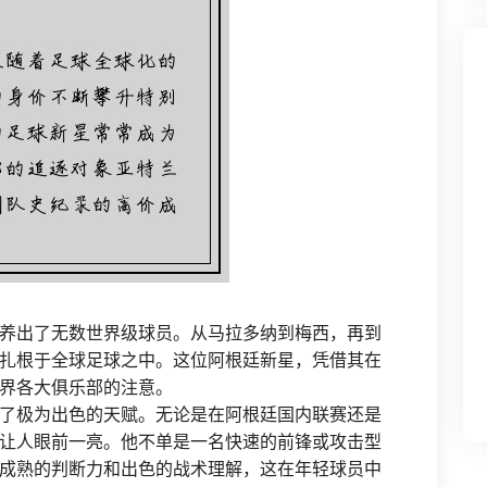
养出了无数世界级球员。从马拉多纳到梅西，再到
扎根于全球足球之中。这位阿根廷新星，凭借其在
界各大俱乐部的注意。
了极为出色的天赋。无论是在阿根廷国内联赛还是
让人眼前一亮。他不单是一名快速的前锋或攻击型
成熟的判断力和出色的战术理解，这在年轻球员中