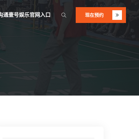
沟通壹号娱乐官网入口
现在预约