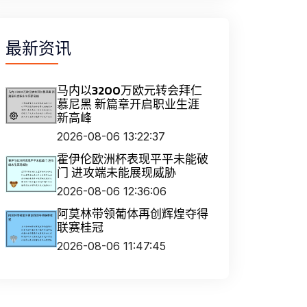
最新资讯
马内以3200万欧元转会拜仁
慕尼黑 新篇章开启职业生涯
新高峰
2026-08-06 13:22:37
霍伊伦欧洲杯表现平平未能破
门 进攻端未能展现威胁
2026-08-06 12:36:06
阿莫林带领葡体再创辉煌夺得
联赛桂冠
2026-08-06 11:47:45